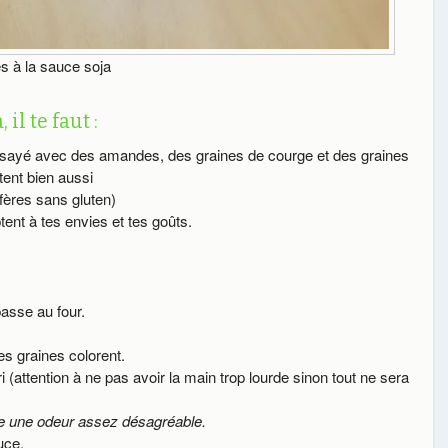
s à la sauce soja
il te faut :
i essayé avec des amandes, des graines de courge et des graines
tent bien aussi
éfères sans gluten)
ptent à tes envies et tes goûts.
passe au four.
s graines colorent.
i (attention à ne pas avoir la main trop lourde sinon tout ne sera
age une odeur assez désagréable.
uce.