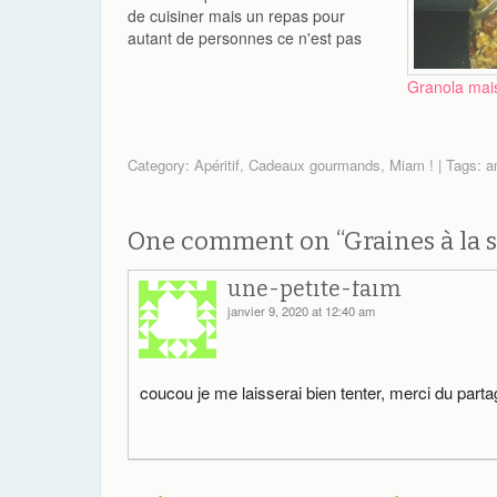
de cuisiner mais un repas pour
autant de personnes ce n'est pas
évident. Je suis donc partie dans
l'idée de faire une soirée burgers,
Granola mai
mais un peu plus chics que ceux…
Category:
Apéritif
,
Cadeaux gourmands
,
Miam !
| Tags:
a
One comment on “
Graines à la 
une-petite-faim
janvier 9, 2020 at 12:40 am
coucou je me laisserai bien tenter, merci du parta