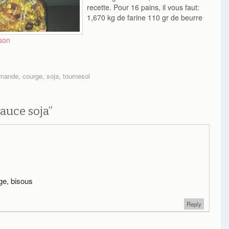
recette. Pour 16 pains, il vous faut:
1,670 kg de farine 110 gr de beurre
4 oeufs 1 cac de sel (j'ai mal lu les
instructions mais ça ne s'est pas
son
senti au goût). Il en…
mande
,
courge
,
soja
,
tournesol
sauce soja
”
ge, bisous
Reply