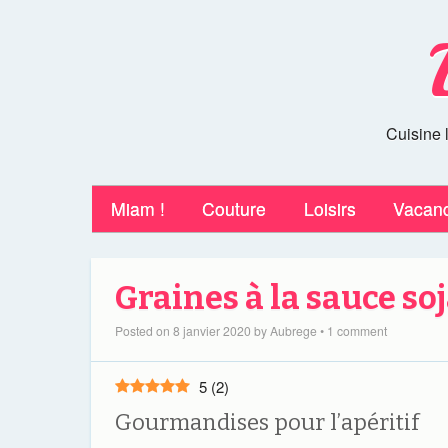
Cuisine 
Miam !
Couture
Loisirs
Vacan
Graines à la sauce so
Posted on
8 janvier 2020
by
Aubrege
•
1 comment
5
(
2
)
Gourmandises pour l’apéritif