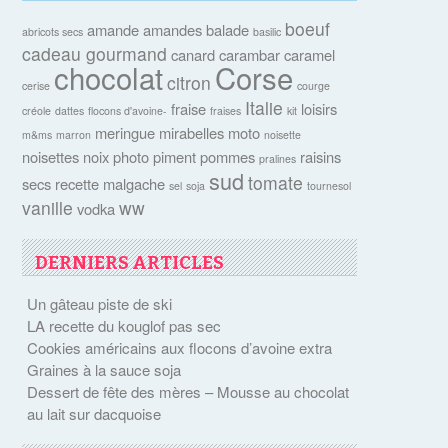
boeuf
amande
amandes
balade
abricots secs
basilic
cadeau gourmand
canard
carambar
caramel
chocolat
Corse
citron
cerise
courge
Italie
fraise
loisirs
créole
dattes
flocons d'avoine-
fraises
kit
meringue
mirabelles
moto
m&ms
marron
noisette
noisettes
noix
photo
piment
pommes
raisins
pralines
sud
tomate
secs
recette malgache
sel
soja
tournesol
vanille
ww
vodka
DERNIERS ARTICLES
Un gâteau piste de ski
LA recette du kouglof pas sec
Cookies américains aux flocons d’avoine extra
Graines à la sauce soja
Dessert de fête des mères – Mousse au chocolat
au lait sur dacquoise