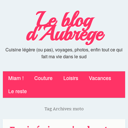
Le blog
d'Aubrege
Cuisine légère (ou pas), voyages, photos, enfin tout ce qui
fait ma vie dans le sud
Miam !
Couture
Loisirs
Vacances
Le reste
Tag Archives:
moto