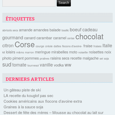
ÉTIQUETTES
boeuf
cadeau
amande
amandes
balade
abricots secs
basilic
chocolat
gourmand
canard
carambar
caramel
cerise
Corse
citron
Italie
fraise
courge
créole
dattes
flocons d'avoine-
fraises
loisirs
meringue
mirabelles
moto
noisettes
noix
kit
m&ms
marron
noisette
photo
piment
pommes
raisins secs
recette malgache
pralines
sel
soja
sud
tomate
vanille
ww
vodka
tournesol
DERNIERS ARTICLES
Un gâteau piste de ski
LA recette du kouglof pas sec
Cookies américains aux flocons d’avoine extra
Graines à la sauce soja
Dessert de fête des mères – Mousse au chocolat au lait sur