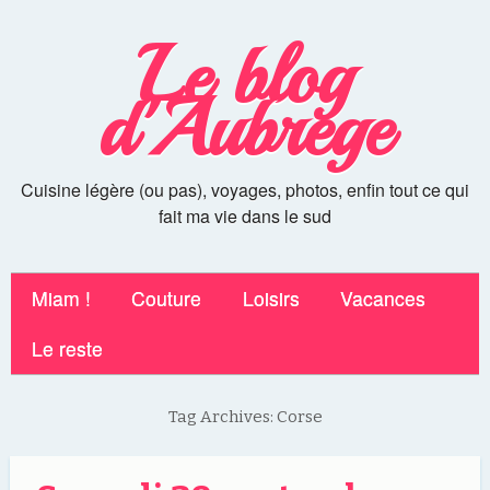
Le blog
d'Aubrege
Cuisine légère (ou pas), voyages, photos, enfin tout ce qui
fait ma vie dans le sud
Miam !
Couture
Loisirs
Vacances
Le reste
Tag Archives:
Corse