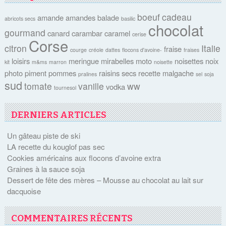
boeuf
cadeau
amande
amandes
balade
abricots secs
basilic
chocolat
gourmand
canard
carambar
caramel
cerise
Corse
citron
Italie
fraise
courge
créole
dattes
flocons d'avoine-
fraises
loisirs
meringue
mirabelles
moto
noisettes
noix
kit
m&ms
marron
noisette
photo
piment
pommes
raisins secs
recette malgache
pralines
sel
soja
sud
tomate
vanille
ww
vodka
tournesol
DERNIERS ARTICLES
Un gâteau piste de ski
LA recette du kouglof pas sec
Cookies américains aux flocons d’avoine extra
Graines à la sauce soja
Dessert de fête des mères – Mousse au chocolat au lait sur
dacquoise
COMMENTAIRES RÉCENTS