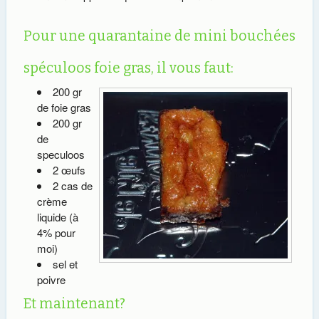
Pour une quarantaine de mini bouchées
spéculoos foie gras, il vous faut:
200 gr
de foie gras
200 gr
de
speculoos
2 œufs
2 cas de
crème
liquide (à
4% pour
moi)
sel et
poivre
Et maintenant?