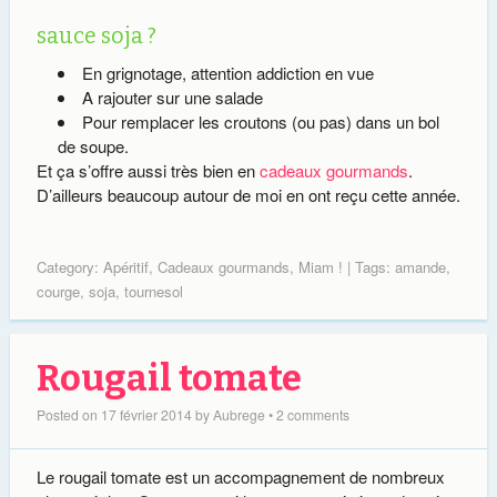
sauce soja ?
En grignotage, attention addiction en vue
A rajouter sur une salade
Pour remplacer les croutons (ou pas) dans un bol
de soupe.
Et ça s’offre aussi très bien en
cadeaux gourmands
.
D’ailleurs beaucoup autour de moi en ont reçu cette année.
Category:
Apéritif
,
Cadeaux gourmands
,
Miam !
| Tags:
amande
,
courge
,
soja
,
tournesol
Rougail tomate
Posted on
17 février 2014
by
Aubrege
•
2 comments
Le rougail tomate est un accompagnement de nombreux