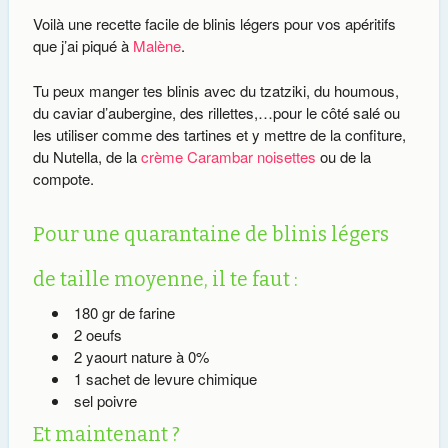
Voilà une recette facile de blinis légers pour vos apéritifs
que j’ai piqué à
Malène
.
Tu peux manger tes blinis avec du tzatziki, du houmous,
du caviar d’aubergine, des rillettes,…pour le côté salé ou
les utiliser comme des tartines et y mettre de la confiture,
du Nutella, de la
crème Carambar noisettes
ou de la
compote.
Pour une quarantaine de blinis légers
de taille moyenne, il te faut :
180 gr de farine
2 oeufs
2 yaourt nature à 0%
1 sachet de levure chimique
sel poivre
Et maintenant ?