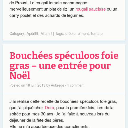
de Proust. Le rougail tomate accompagne
merveilleusement un plat de riz, un
rougail saucisse
ou un
carry poulet et des achards de légumes.
Category:
Apéritif
,
Miam !
| Tags:
créole
,
piment
,
tomate
Bouchées spéculoos foie
gras – une entrée pour
Noël
Posted on
18 juin 2013
by
Aubrege
•
1 comment
J’ai réalisé cette recette de bouchées spéculoos foie gras,
que j’ai piqué chez
Doro,
pour la première fois, lors de la
soirée pour mes 30 ans. Je l’ai faite à nouveau lors du
déjeuner de la fête des pères.
Elle ne m’a apportée que des compliments.