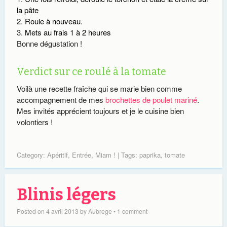
la pâte
Roule à nouveau.
Mets au frais 1 à 2 heures
Bonne dégustation !
Verdict sur ce roulé à la tomate
Voilà une recette fraîche qui se marie bien comme
accompagnement de mes
brochettes de poulet mariné
.
Mes invités apprécient toujours et je le cuisine bien
volontiers !
Category:
Apéritif
,
Entrée
,
Miam !
| Tags:
paprika
,
tomate
Blinis légers
Posted on
4 avril 2013
by
Aubrege
•
1 comment