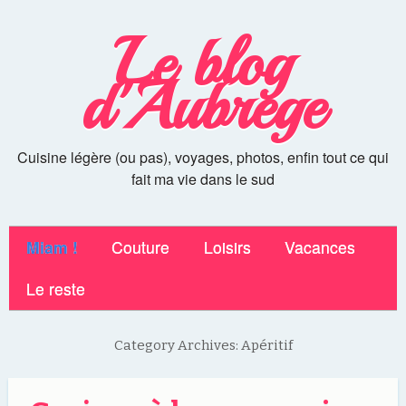
Le blog
d'Aubrege
Cuisine légère (ou pas), voyages, photos, enfin tout ce qui
fait ma vie dans le sud
Miam !
Couture
Loisirs
Vacances
Le reste
Category Archives:
Apéritif