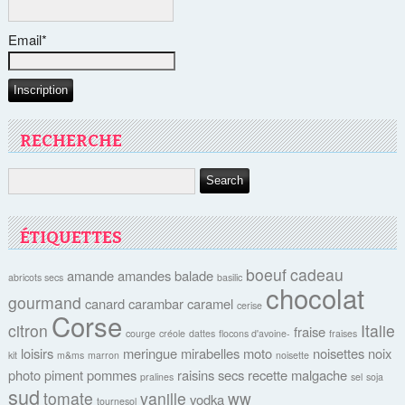
Email*
RECHERCHE
ÉTIQUETTES
boeuf
cadeau
amande
amandes
balade
abricots secs
basilic
chocolat
gourmand
canard
carambar
caramel
cerise
Corse
citron
Italie
fraise
courge
créole
dattes
flocons d'avoine-
fraises
loisirs
meringue
mirabelles
moto
noisettes
noix
kit
m&ms
marron
noisette
photo
piment
pommes
raisins secs
recette malgache
pralines
sel
soja
sud
tomate
vanille
ww
vodka
tournesol