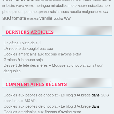
loisirs
meringue
mirabelles
moto
noisettes
noix
kit
m&ms
marron
noisette
photo
piment
pommes
raisins secs
recette malgache
pralines
sel
soja
sud
tomate
vanille
ww
vodka
tournesol
DERNIERS ARTICLES
Un gâteau piste de ski
LA recette du kouglof pas sec
Cookies américains aux flocons d’avoine extra
Graines à la sauce soja
Dessert de fête des mères – Mousse au chocolat au lait sur
dacquoise
COMMENTAIRES RÉCENTS
Cookies aux pépites de chocolat - Le blog d'Aubrege
dans
SOS
cookies aux M&M’s
Cookies aux pépites de chocolat - Le blog d'Aubrege
dans
Cookies américains aux flocons d’avoine extra