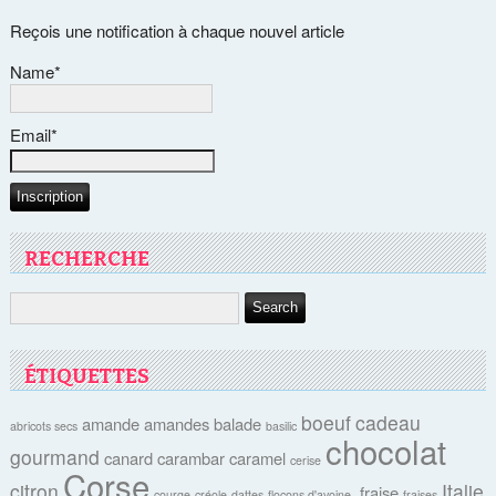
Reçois une notification à chaque nouvel article
Name*
Email*
RECHERCHE
ÉTIQUETTES
boeuf
cadeau
amande
amandes
balade
abricots secs
basilic
chocolat
gourmand
canard
carambar
caramel
cerise
Corse
citron
Italie
fraise
courge
créole
dattes
flocons d'avoine-
fraises