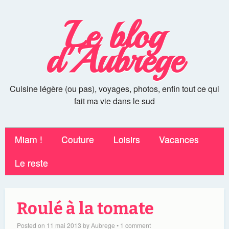
Le blog
d'Aubrege
Cuisine légère (ou pas), voyages, photos, enfin tout ce qui
fait ma vie dans le sud
Miam !
Couture
Loisirs
Vacances
Le reste
Roulé à la tomate
Posted on
11 mai 2013
by
Aubrege
•
1 comment