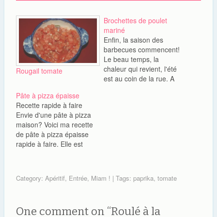
Brochettes de poulet
mariné
Enfin, la saison des
barbecues commencent!
Le beau temps, la
chaleur qui revient, l'été
Rougail tomate
est au coin de la rue. A
l'occasion d'un des
Pâte à pizza épaisse
premiers barbecues de
Recette rapide à faire
la saison, je me suis
Envie d'une pâte à pizza
lancée dans des
maison? Voici ma recette
brochettes de poulet
de pâte à pizza épaisse
mariné. Je suis partie
rapide à faire. Elle est
de cette recette. Mais j'y
aussi facile, légère et
ai apporté ma petite…
surtout approuvée par
Chéri. Tradition héritée
Category:
Apéritif
,
Entrée
,
Miam !
| Tags:
paprika
,
tomate
de Chéri, le dimanche
soir pas de sortie mais
pizza party. Pendant
One comment on “
Roulé à la
longtemps, nous avons