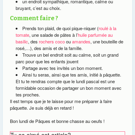
un endroit sympathique, romantique, calme ou
bruyant, c’est au choix.
Comment faire ?
Prends ton plaid, de quoi pique-niquer (
roulé à la
tomate
, une salade de pâtes à l’
huile parfumée au
basilic
, des
rochers coco
ou
amandes
, une bouteille de
rosé,…), des amis et de la famille.
Trouve un bel endroit soit au calme, soit un grand
parc pour que les enfants jouent
Partage avec tes invités un bon moment.
Ainsi tu seras, ainsi que tes amis, initié à pâquette.
Et tu te rendras compte que le lundi pascal est une
formidable occasion de partager un bon moment avec
tes proches.
Il est temps que je te laisse pour me préparer à faire
pâquette. Je suis déjà en retard !
Bon lundi de Pâques et bonne chasse au oeufs !
Tu as aimé cet article?