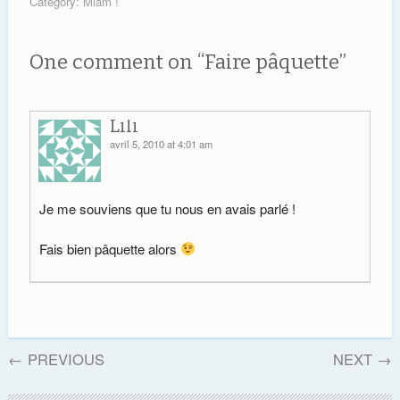
Category:
Miam !
de Chéri, le dimanche
soir pas de sortie mais
pizza party. Pendant
One comment on “
Faire pâquette
”
longtemps, nous avons
consommé des…
Lili
avril 5, 2010 at 4:01 am
Je me souviens que tu nous en avais parlé !
Fais bien pâquette alors
←
PREVIOUS
NEXT
→