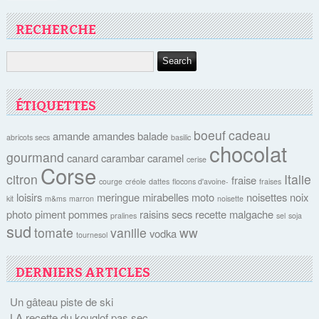
RECHERCHE
ÉTIQUETTES
boeuf
cadeau
amande
amandes
balade
abricots secs
basilic
chocolat
gourmand
canard
carambar
caramel
cerise
Corse
citron
Italie
fraise
courge
créole
dattes
flocons d'avoine-
fraises
loisirs
meringue
mirabelles
moto
noisettes
noix
kit
m&ms
marron
noisette
photo
piment
pommes
raisins secs
recette malgache
pralines
sel
soja
sud
tomate
vanille
ww
vodka
tournesol
DERNIERS ARTICLES
Un gâteau piste de ski
LA recette du kouglof pas sec