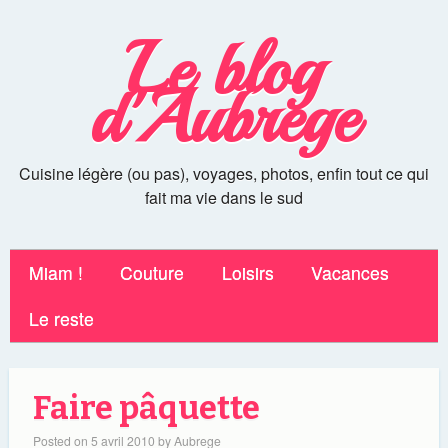
Le blog
d'Aubrege
Cuisine légère (ou pas), voyages, photos, enfin tout ce qui
fait ma vie dans le sud
Miam !
Couture
Loisirs
Vacances
Le reste
Faire pâquette
Posted on
5 avril 2010
by
Aubrege