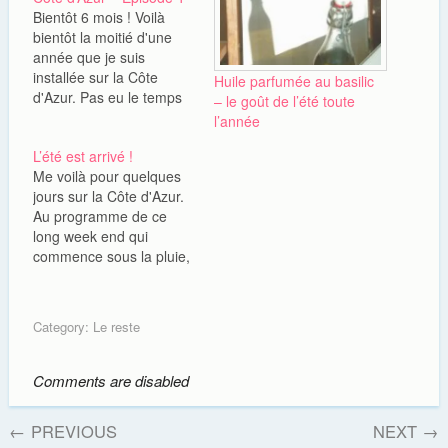
Bientôt 6 mois ! Voilà
bientôt la moitié d'une
année que je suis
installée sur la Côte
Huile parfumée au basilic
d'Azur. Pas eu le temps
– le goût de l’été toute
de les voir entre notre
l’année
fête de Pacs, mon
L’été est arrivé !
nouveau boulot et
Me voilà pour quelques
l'accident de Chéri, les
jours sur la Côte d'Azur.
jours sont passés vite.
Au programme de ce
Mais à la veille des fêtes
long week end qui
de fin…
commence sous la pluie,
2 jours à la Ciotat chez
des gens charmants, qui
s'occupent de la Location
Category:
Le reste
Antoine. Samedi, une
petite fraicheur se fait
sentir mais le soleil est là
Comments are disabled
et c'est…
←
PREVIOUS
NEXT
→