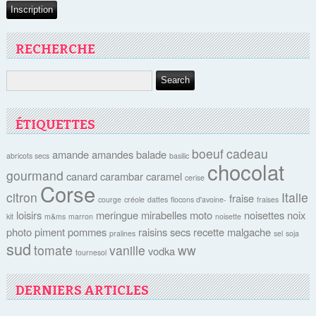
RECHERCHE
ÉTIQUETTES
boeuf
cadeau
amande
amandes
balade
abricots secs
basilic
chocolat
gourmand
canard
carambar
caramel
cerise
Corse
citron
Italie
fraise
courge
créole
dattes
flocons d'avoine-
fraises
loisirs
meringue
mirabelles
moto
noisettes
noix
kit
m&ms
marron
noisette
photo
piment
pommes
raisins secs
recette malgache
pralines
sel
soja
sud
tomate
vanille
ww
vodka
tournesol
DERNIERS ARTICLES