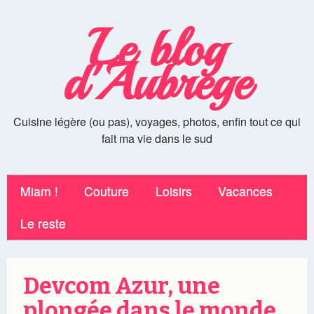
Le blog
d'Aubrege
Cuisine légère (ou pas), voyages, photos, enfin tout ce qui
fait ma vie dans le sud
Miam !
Couture
Loisirs
Vacances
Le reste
Devcom Azur, une
plongée dans le monde