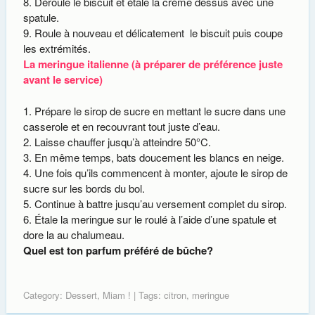
Déroule le biscuit et étale la crème dessus avec une
spatule.
Roule à nouveau et délicatement le biscuit puis coupe
les extrémités.
La meringue italienne (à préparer de préférence juste
avant le service)
Prépare le sirop de sucre en mettant le sucre dans une
casserole et en recouvrant tout juste d’eau.
Laisse chauffer jusqu’à atteindre 50°C.
En même temps, bats doucement les blancs en neige.
Une fois qu’ils commencent à monter, ajoute le sirop de
sucre sur les bords du bol.
Continue à battre jusqu’au versement complet du sirop.
Étale la meringue sur le roulé à l’aide d’une spatule et
dore la au chalumeau.
Quel est ton parfum préféré de bûche?
Category:
Dessert
,
Miam !
| Tags:
citron
,
meringue