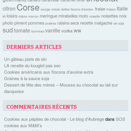
cerise
Corse
citron
Italie
fraise
courge
créole
dattes
flocons d'avoine-
fraises
loisirs
meringue
mirabelles
moto
noisettes
noix
kit
m&ms
marron
noisette
photo
piment
pommes
raisins secs
recette malgache
pralines
sel
soja
sud
tomate
vanille
ww
vodka
tournesol
DERNIERS ARTICLES
Un gâteau piste de ski
LA recette du kouglof pas sec
Cookies américains aux flocons d’avoine extra
Graines à la sauce soja
Dessert de fête des mères – Mousse au chocolat au lait sur
dacquoise
COMMENTAIRES RÉCENTS
Cookies aux pépites de chocolat - Le blog d'Aubrege
dans
SOS
cookies aux M&M’s