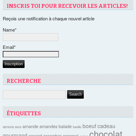
INSCRIS TOI POUR RECEVOIR LES ARTICLES!
Reçois une notification à chaque nouvel article
Name*
Email*
RECHERCHE
ÉTIQUETTES
boeuf
cadeau
amande
amandes
balade
abricots secs
basilic
chocolat
gourmand
canard
carambar
caramel