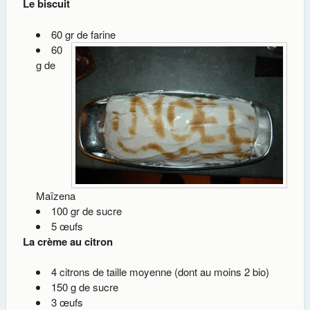
Le biscuit
60 gr de farine
60
g de
Maïzena
100 gr de sucre
5 œufs
La crème au citron
4 citrons de taille moyenne (dont au moins 2 bio)
150 g de sucre
3 œufs