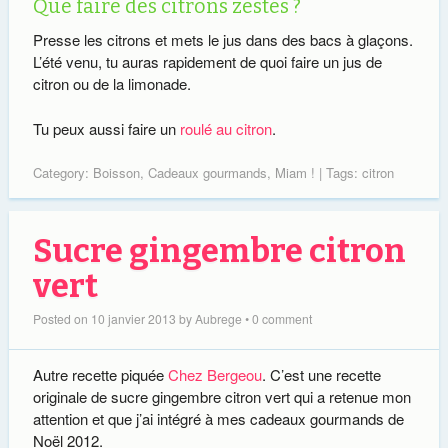
Que faire des citrons zestés ?
Presse les citrons et mets le jus dans des bacs à glaçons.
L’été venu, tu auras rapidement de quoi faire un jus de
citron ou de la limonade.
Tu peux aussi faire un
roulé au citron
.
Category:
Boisson
,
Cadeaux gourmands
,
Miam !
| Tags:
citron
Sucre gingembre citron
vert
Posted on
10 janvier 2013
by
Aubrege
•
0 comment
Autre recette piquée
Chez Bergeou
. C’est une recette
originale de sucre gingembre citron vert qui a retenue mon
attention et que j’ai intégré à mes cadeaux gourmands de
Noël 2012.