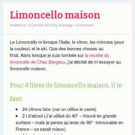
Limoncello maison
Posted on
12 janvier 2013
by
Aubrege
•
0 comment
Le Limoncello m’évoque l’Italie, le citron, les mimosa (pour
la couleur) et le ski. Que des bonnes choses au
final. Alors lorsque je suis tombée sur
la recette du
limoncello de Chez Bergeou
, j’ai décidé de m’essayer au
limoncello maison.
Pour 4 litres de limoncello maison, il te
faut:
24 citrons bios (car on utilise le zeste)
2 l d’alcool (J’ai utilisé du 40° – trouvé en grande
surface – mais je pense qu’avec du 90° -introuvable en
France – ce serait mieux)