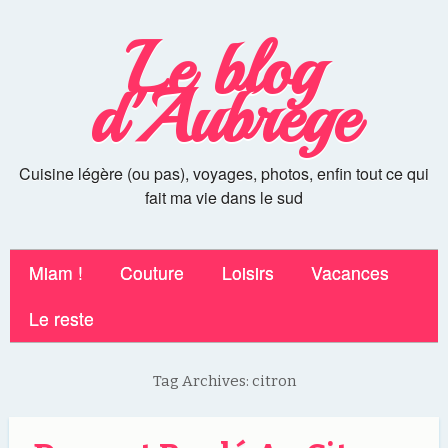
Le blog
d'Aubrege
Cuisine légère (ou pas), voyages, photos, enfin tout ce qui
fait ma vie dans le sud
Miam !
Couture
Loisirs
Vacances
Le reste
Tag Archives:
citron