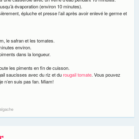
jusqu’à évaporation (environ 10 minutes).
ièrement, épluche et presse l’ail après avoir enlevé le germe et
ym, le safran et les tomates.
inutes environ.
piments dans la longueur.
joute les piments en ﬁn de cuisson.
ail saucisses avec du riz et du
rougail tomate
. Vous pouvez
je n’en suis pas fan. Miam!
algache
r