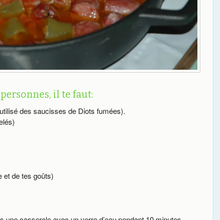
personnes, il te faut:
utilisé des saucisses de Diots fumées).
elés)
 et de tes goûts)
ans une casserole avec un verre d’eau pendant 10 minutes.