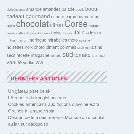
boeuf
amande
amandes
balade
abricots secs
basilic
cadeau gourmand
canard
carambar
caramel
chocolat
Corse
citron
cerise
courge
Italie
fraise
loisirs
créole
dattes
flocons d'avoine-
fraises
kit
meringue
mirabelles
moto
m&ms
marron
noisette
noisettes
noix
photo
piment
pommes
raisins
pralines
sud
tomate
secs
recette malgache
sel
soja
tournesol
vanille
ww
vodka
DERNIERS ARTICLES
Un gâteau piste de ski
LA recette du kouglof pas sec
Cookies américains aux flocons d’avoine extra
Graines à la sauce soja
Dessert de fête des mères – Mousse au chocolat
au lait sur dacquoise