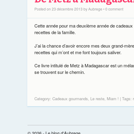
Posted on
23 décembre 2013
by
Aubrege
•
0 comment
Cette année pour ma deuxième année de cadeaux gou
recettes de la famille.
J’ai la chance d’avoir encore mes deux grand-mères 
recettes qui m’ont et me font toujours saliver.
Ce livre intitulé de Metz à Madagascar est un méla
se trouvent sur le chemin.
Category:
Cadeaux gourmands
,
Le reste
,
Miam !
| Tags:
© 2026 - Le blog d'Aubrege