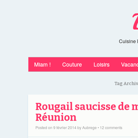
Cuisine 
Miam !
Couture
Loisirs
Vacan
Tag Archi
Rougail saucisse de 
Réunion
Posted on
9 février 2014
by
Aubrege
•
12 comments