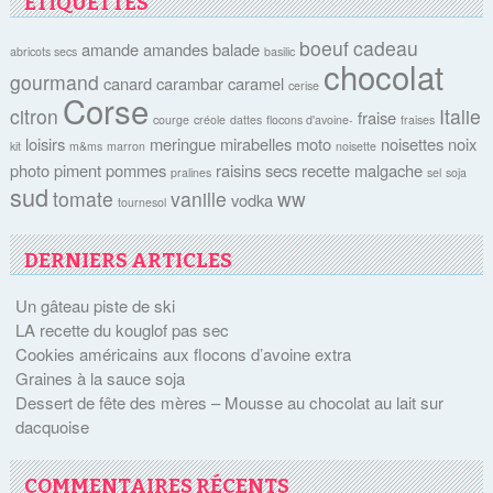
ÉTIQUETTES
boeuf
cadeau
amande
amandes
balade
abricots secs
basilic
chocolat
gourmand
canard
carambar
caramel
cerise
Corse
citron
Italie
fraise
courge
créole
dattes
flocons d'avoine-
fraises
loisirs
meringue
mirabelles
moto
noisettes
noix
kit
m&ms
marron
noisette
photo
piment
pommes
raisins secs
recette malgache
pralines
sel
soja
sud
tomate
vanille
ww
vodka
tournesol
DERNIERS ARTICLES
Un gâteau piste de ski
LA recette du kouglof pas sec
Cookies américains aux flocons d’avoine extra
Graines à la sauce soja
Dessert de fête des mères – Mousse au chocolat au lait sur
dacquoise
COMMENTAIRES RÉCENTS