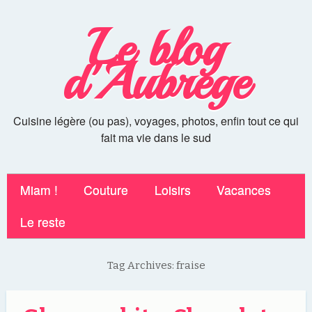
Le blog
d'Aubrege
Cuisine légère (ou pas), voyages, photos, enfin tout ce qui
fait ma vie dans le sud
Miam !
Couture
Loisirs
Vacances
Le reste
Tag Archives:
fraise