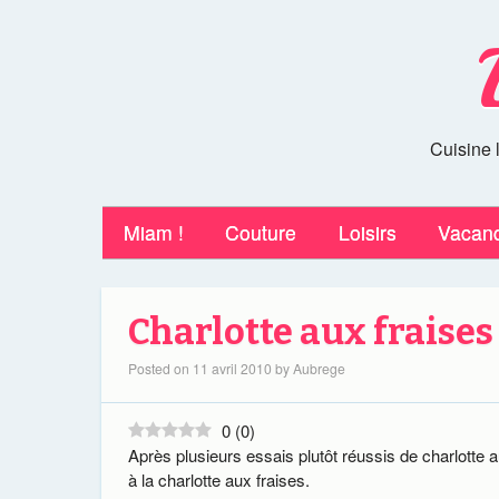
Cuisine 
Miam !
Couture
Loisirs
Vacan
Charlotte aux fraises
Posted on
11 avril 2010
by
Aubrege
0
(
0
)
Après plusieurs essais plutôt réussis de charlotte 
à la charlotte aux fraises.