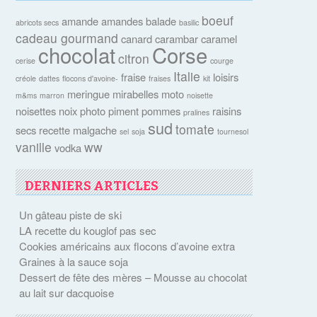
boeuf
amande
amandes
balade
abricots secs
basilic
cadeau gourmand
canard
carambar
caramel
chocolat
Corse
citron
cerise
courge
Italie
fraise
loisirs
créole
dattes
flocons d'avoine-
fraises
kit
meringue
mirabelles
moto
m&ms
marron
noisette
noisettes
noix
photo
piment
pommes
raisins
pralines
sud
tomate
secs
recette malgache
sel
soja
tournesol
vanille
ww
vodka
DERNIERS ARTICLES
Un gâteau piste de ski
LA recette du kouglof pas sec
Cookies américains aux flocons d’avoine extra
Graines à la sauce soja
Dessert de fête des mères – Mousse au chocolat
au lait sur dacquoise