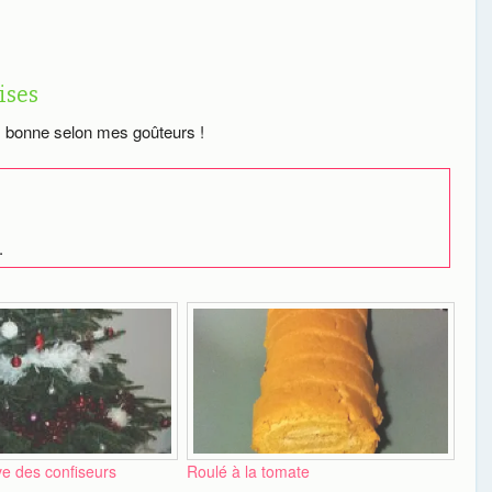
ises
ès bonne selon mes goûteurs !
.
ve des confiseurs
Roulé à la tomate