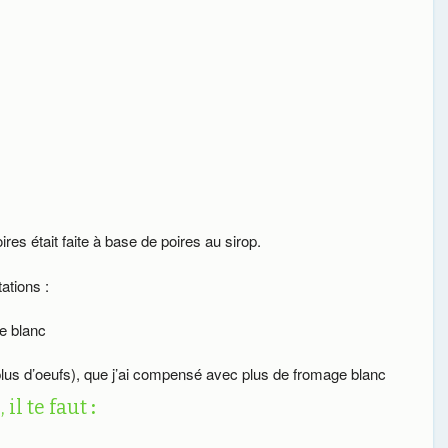
ires était faite à base de poires au sirop.
ations :
ge blanc
 plus d’oeufs), que j’ai compensé avec plus de fromage blanc
il te faut
: