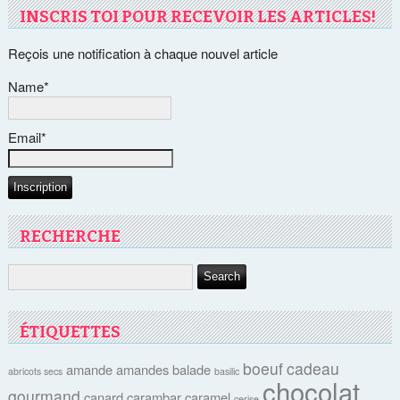
INSCRIS TOI POUR RECEVOIR LES ARTICLES!
Reçois une notification à chaque nouvel article
Name*
Email*
RECHERCHE
ÉTIQUETTES
boeuf
cadeau
amande
amandes
balade
abricots secs
basilic
chocolat
gourmand
canard
carambar
caramel
cerise