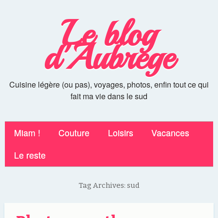
Le blog
d'Aubrege
Cuisine légère (ou pas), voyages, photos, enfin tout ce qui
fait ma vie dans le sud
Miam !
Couture
Loisirs
Vacances
Le reste
Tag Archives:
sud