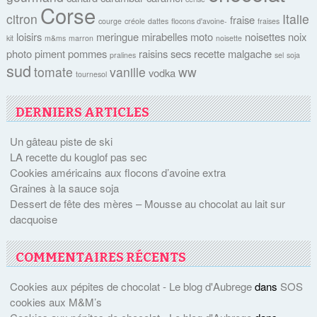
Corse
citron
Italie
fraise
courge
créole
dattes
flocons d'avoine-
fraises
loisirs
meringue
mirabelles
moto
noisettes
noix
kit
m&ms
marron
noisette
photo
piment
pommes
raisins secs
recette malgache
pralines
sel
soja
sud
tomate
vanille
ww
vodka
tournesol
DERNIERS ARTICLES
Un gâteau piste de ski
LA recette du kouglof pas sec
Cookies américains aux flocons d’avoine extra
Graines à la sauce soja
Dessert de fête des mères – Mousse au chocolat au lait sur
dacquoise
COMMENTAIRES RÉCENTS
Cookies aux pépites de chocolat - Le blog d'Aubrege
dans
SOS
cookies aux M&M’s