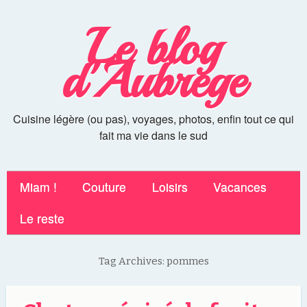
Le blog
d'Aubrege
Cuisine légère (ou pas), voyages, photos, enfin tout ce qui
fait ma vie dans le sud
Miam !
Couture
Loisirs
Vacances
Le reste
Tag Archives:
pommes