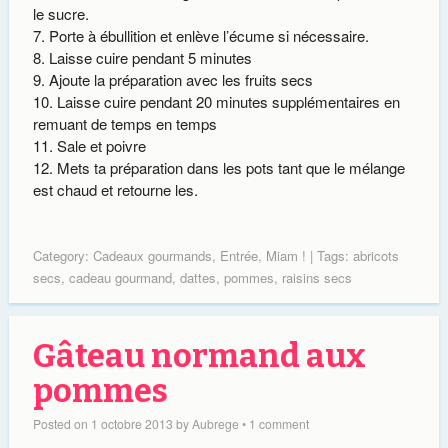
le sucre.
Porte à ébullition et enlève l’écume si nécessaire.
Laisse cuire pendant 5 minutes
Ajoute la préparation avec les fruits secs
Laisse cuire pendant 20 minutes supplémentaires en
remuant de temps en temps
Sale et poivre
Mets ta préparation dans les pots tant que le mélange
est chaud et retourne les.
Category:
Cadeaux gourmands
,
Entrée
,
Miam !
| Tags:
abricots
secs
,
cadeau gourmand
,
dattes
,
pommes
,
raisins secs
Gâteau normand aux
pommes
Posted on
1 octobre 2013
by
Aubrege
•
1 comment