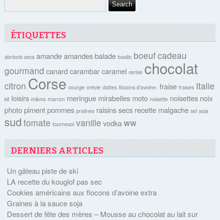
ÉTIQUETTES
boeuf
cadeau
amande
amandes
balade
abricots secs
basilic
chocolat
gourmand
canard
carambar
caramel
cerise
Corse
citron
Italie
fraise
courge
créole
dattes
flocons d'avoine-
fraises
loisirs
meringue
mirabelles
moto
noisettes
noix
kit
m&ms
marron
noisette
photo
piment
pommes
raisins secs
recette malgache
pralines
sel
soja
sud
tomate
vanille
ww
vodka
tournesol
DERNIERS ARTICLES
Un gâteau piste de ski
LA recette du kouglof pas sec
Cookies américains aux flocons d’avoine extra
Graines à la sauce soja
Dessert de fête des mères – Mousse au chocolat au lait sur