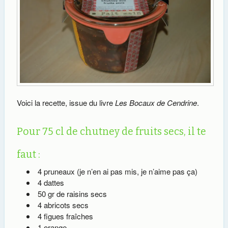
Voici la recette, issue du livre
Les Bocaux de Cendrine
.
Pour 75 cl de chutney de fruits secs, il te
faut :
4 pruneaux (je n’en ai pas mis, je n’aime pas ça)
4 dattes
50 gr de raisins secs
4 abricots secs
4 figues fraîches
1 orange