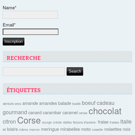
Name*
Email*
RECHERCHE
ÉTIQUETTES
boeuf
cadeau
amande
amandes
balade
abricots secs
basilic
chocolat
gourmand
canard
carambar
caramel
cerise
Corse
citron
Italie
fraise
courge
créole
dattes
flocons d'avoine-
fraises
loisirs
meringue
mirabelles
moto
noisettes
noix
kit
m&ms
marron
noisette