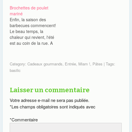
viens du Sud et par tous
du houmous, du caviar
Brochettes de poulet
les chemins, j'y reviens. Il
d'aubergine, des
mariné
existe une tradition en ce
rillettes,...pour le côté
Enfin, la saison des
lundi Pascal qui se
salé ou les utiliser
barbecues commencent!
nomme "faire pâquette".
comme des tartines et y
Le beau temps, la
Non, pas pâquerette
mettre de la confiture, du
chaleur qui revient, l'été
comme certains…
Nutella, de la crème…
est au coin de la rue. A
l'occasion d'un des
premiers barbecues de
la saison, je me suis
Category:
Cadeaux gourmands
,
Entrée
,
Miam !
,
Pâtes
| Tags:
lancée dans des
basilic
brochettes de poulet
mariné. Je suis partie
de cette recette. Mais j'y
Laisser un commentaire
ai apporté ma petite…
Votre adresse e-mail ne sera pas publiée.
*
Les champs obligatoires sont indiqués avec
*
Commentaire