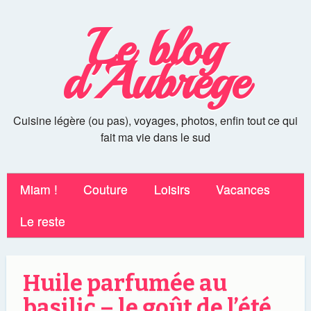
Le blog
d'Aubrege
Cuisine légère (ou pas), voyages, photos, enfin tout ce qui
fait ma vie dans le sud
Miam !
Couture
Loisirs
Vacances
Le reste
Huile parfumée au
basilic – le goût de l’été