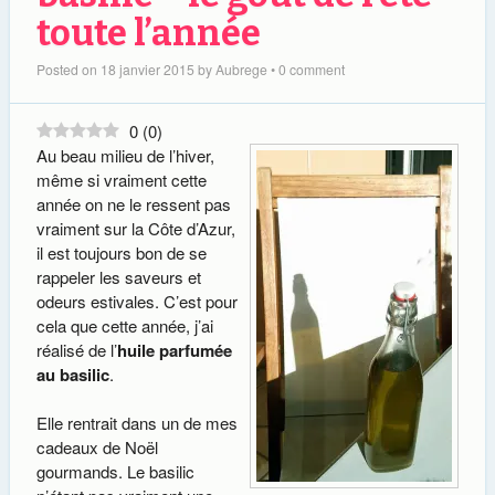
toute l’année
Posted on
18 janvier 2015
by
Aubrege
•
0 comment
0
(
0
)
Au beau milieu de l’hiver,
même si vraiment cette
année on ne le ressent pas
vraiment sur la Côte d’Azur,
il est toujours bon de se
rappeler les saveurs et
odeurs estivales. C’est pour
cela que cette année, j’ai
réalisé de l’
huile parfumée
au basilic
.
Elle rentrait dans un de mes
cadeaux de Noël
gourmands. Le basilic