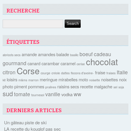
RECHERCHE
ÉTIQUETTES
boeuf
cadeau
amande
amandes
balade
abricots secs
basilic
chocolat
gourmand
canard
carambar
caramel
cerise
Corse
citron
Italie
fraise
courge
créole
dattes
flocons d'avoine-
fraises
loisirs
meringue
mirabelles
moto
noisettes
noix
kit
m&ms
marron
noisette
photo
piment
pommes
raisins secs
recette malgache
pralines
sel
soja
sud
tomate
vanille
ww
vodka
tournesol
DERNIERS ARTICLES
Un gâteau piste de ski
LA recette du kouglof pas sec