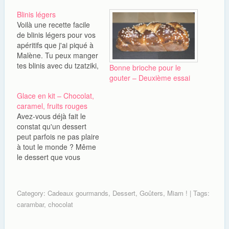
Blinis légers
Voilà une recette facile
de blinis légers pour vos
apéritifs que j'ai piqué à
Malène. Tu peux manger
tes blinis avec du tzatziki,
Bonne brioche pour le
du houmous, du caviar
gouter – Deuxième essai
d'aubergine, des
Glace en kit – Chocolat,
rillettes,...pour le côté
caramel, fruits rouges
salé ou les utiliser
Avez-vous déjà fait le
comme des tartines et y
constat qu'un dessert
mettre de la confiture, du
peut parfois ne pas plaire
Nutella, de la crème…
à tout le monde ? Même
le dessert que vous
pensez le plus
consensuel du type un
gâteau au chocolat n'est
Category:
Cadeaux gourmands
,
Dessert
,
Goûters
,
Miam !
| Tags:
parfois pas du goût de
carambar
,
chocolat
tout le monde. Etant moi-
même très difficile sur la
nourriture (pas sur…