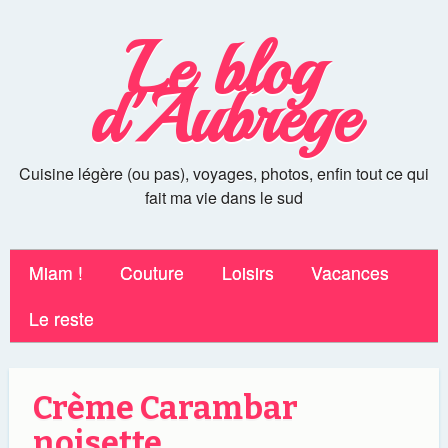
Le blog
d'Aubrege
Cuisine légère (ou pas), voyages, photos, enfin tout ce qui
fait ma vie dans le sud
Miam !
Couture
Loisirs
Vacances
Le reste
Crème Carambar
noisette