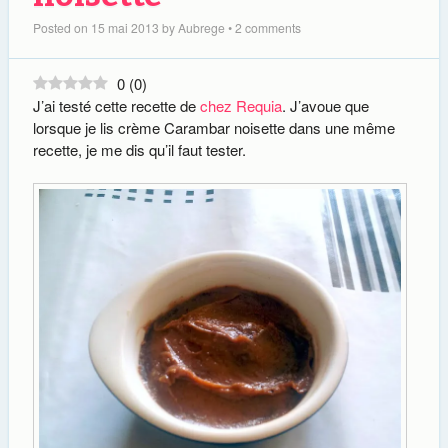
Posted on
15 mai 2013
by
Aubrege
•
2 comments
0
(
0
)
J’ai testé cette recette de
chez Requia
. J’avoue que
lorsque je lis crème Carambar noisette dans une même
recette, je me dis qu’il faut tester.