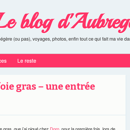
Le blog d'Aubreg
légère (ou pas), voyages, photos, enfin tout ce qui fait ma vie da
ces
Le reste
oie gras – une entrée
e gras, que j’ai piqué chez
Doro,
pour la première fois, lors de