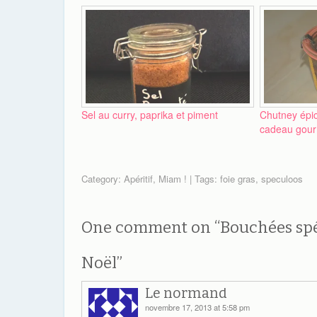
Sel au curry, paprika et piment
Chutney épic
cadeau gou
Category:
Apéritif
,
Miam !
| Tags:
foie gras
,
speculoos
One comment on “
Bouchées spé
Noël
”
Le normand
novembre 17, 2013 at 5:58 pm