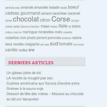
boeuf
amande
amandes
balade
abricots secs
basilic
cadeau gourmand
canard
carambar
caramel
chocolat
Corse
citron
cerise
courge
Italie
fraise
loisirs
créole
dattes
flocons d'avoine-
fraises
kit
meringue
mirabelles
moto
m&ms
marron
noisette
noisettes
noix
photo
piment
pommes
raisins
pralines
sud
tomate
secs
recette malgache
sel
soja
tournesol
vanille
ww
vodka
DERNIERS ARTICLES
Un gâteau piste de ski
LA recette du kouglof pas sec
Cookies américains aux flocons d’avoine extra
Graines à la sauce soja
Dessert de fête des mères – Mousse au chocolat
au lait sur dacquoise