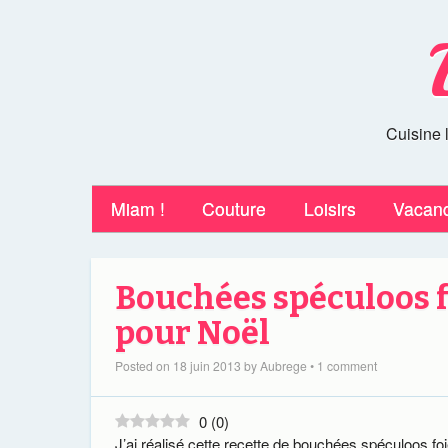
Cuisine 
Miam !
Couture
Loisirs
Vacan
Bouchées spéculoos f
pour Noël
Posted on
18 juin 2013
by
Aubrege
•
1 comment
0
(
0
)
J’ai réalisé cette recette de bouchées spéculoos foi