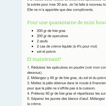
la soirée pour mes 30 ans. Je l’ai faite à nouveau l
Elle ne m’a apportée que des compliments.
Pour une quarantaine de mini bouché
200 gr de foie gras
200 gr de speculoos
2 œufs
2 cas de crème liquide (à 4% pour moi)
sel et poivre
Et maintenant?
Réduisez les spéculoos en poudre (voir mon co
dessous).
Mélangez-y 60 gr de foie gras, du sel et du poivr
Mettez la pâte obtenue dans le moule à financier
pour que la pâte ne s’effrite pas à la cuisson.
Prélevez 60 gr de foie gras et répartissez les s
Séparez les jaunes des blancs d’œuf. Mélangez à l
la crème.