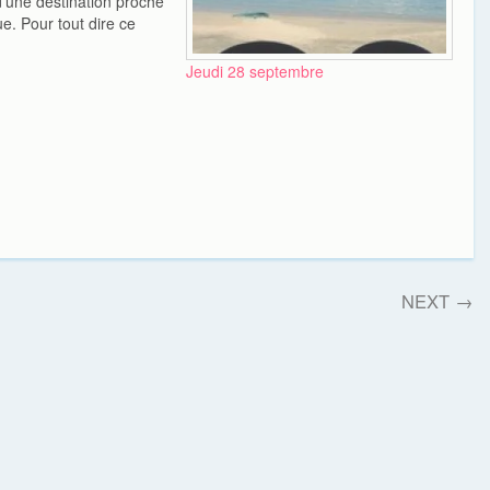
'une destination proche
e. Pour tout dire ce
notre première
Le projet A était de
Jeudi 28 septembre
quelques jours en
 Nord de la Corse,
 et…
NEXT
→