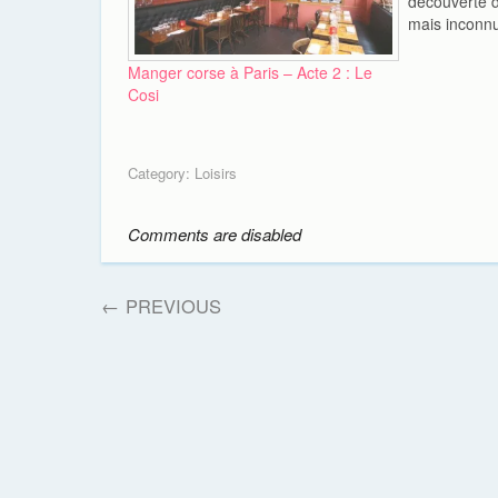
découverte d
mais inconnu
n'était pas 
destination. 
Manger corse à Paris – Acte 2 : Le
nous évader 
Cosi
moto dans le
entre Bastia
Category:
Loisirs
Comments are disabled
←
PREVIOUS