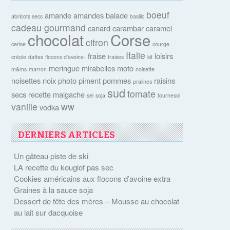
boeuf
amande
amandes
balade
abricots secs
basilic
cadeau gourmand
canard
carambar
caramel
chocolat
Corse
citron
cerise
courge
Italie
fraise
loisirs
créole
dattes
flocons d'avoine-
fraises
kit
meringue
mirabelles
moto
m&ms
marron
noisette
noisettes
noix
photo
piment
pommes
raisins
pralines
sud
tomate
secs
recette malgache
sel
soja
tournesol
vanille
ww
vodka
DERNIERS ARTICLES
Un gâteau piste de ski
LA recette du kouglof pas sec
Cookies américains aux flocons d’avoine extra
Graines à la sauce soja
Dessert de fête des mères – Mousse au chocolat
au lait sur dacquoise