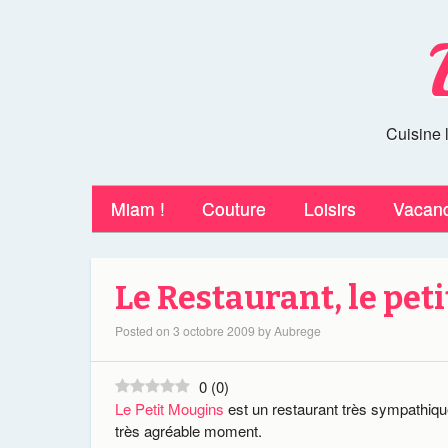
Cuisine 
Miam !
Couture
Loisirs
Vacan
Le Restaurant, le pet
Posted on
3 octobre 2009
by
Aubrege
0
(
0
)
Le Petit Mougins
est un restaurant très sympathique
très agréable moment.