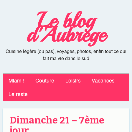
Le blog
d'Aubrege
Cuisine légère (ou pas), voyages, photos, enfin tout ce qui
fait ma vie dans le sud
Miam !
Couture
Loisirs
Vacances
Le reste
Dimanche 21 – 7ème
jour