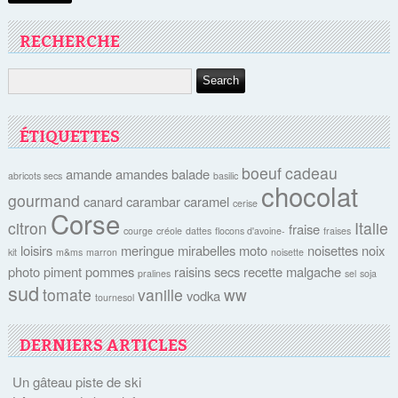
RECHERCHE
ÉTIQUETTES
boeuf
cadeau
amande
amandes
balade
abricots secs
basilic
chocolat
gourmand
canard
carambar
caramel
cerise
Corse
citron
Italie
fraise
courge
créole
dattes
flocons d'avoine-
fraises
loisirs
meringue
mirabelles
moto
noisettes
noix
kit
m&ms
marron
noisette
photo
piment
pommes
raisins secs
recette malgache
pralines
sel
soja
sud
tomate
vanille
ww
vodka
tournesol
DERNIERS ARTICLES
Un gâteau piste de ski