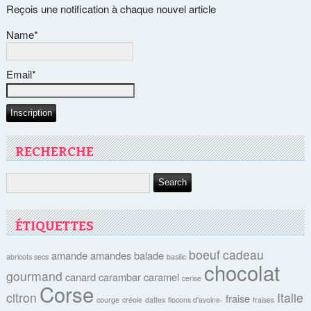
Reçois une notification à chaque nouvel article
Name*
Email*
RECHERCHE
ÉTIQUETTES
boeuf
cadeau
amande
amandes
balade
abricots secs
basilic
chocolat
gourmand
canard
carambar
caramel
cerise
Corse
citron
Italie
fraise
courge
créole
dattes
flocons d'avoine-
fraises