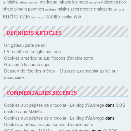
loisirs
meringue
mirabelles
moto
noisettes
noix
kit
m&ms
marron
noisette
photo
piment
pommes
raisins secs
recette malgache
pralines
sel
soja
sud
tomate
vanille
ww
vodka
tournesol
DERNIERS ARTICLES
Un gâteau piste de ski
LA recette du kouglof pas sec
Cookies américains aux flocons d’avoine extra
Graines à la sauce soja
Dessert de fête des mères – Mousse au chocolat au lait sur
dacquoise
COMMENTAIRES RÉCENTS
Cookies aux pépites de chocolat - Le blog d'Aubrege
dans
SOS
cookies aux M&M’s
Cookies aux pépites de chocolat - Le blog d'Aubrege
dans
Cookies américains aux flocons d’avoine extra
SOS cookies aux M&M's - Le blog d'Aubrege
dans
Kit SOS