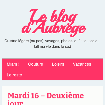
Le blog
d'Aubrege
Cuisine légère (ou pas), voyages, photos, enfin tout ce qui
fait ma vie dans le sud
Miam !
Couture
Loisirs
Vacances
Le reste
Mardi 16 – Deuxième
jour