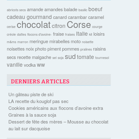
boeuf
amande
amandes
balade
abricots secs
basilic
cadeau gourmand
canard
carambar
caramel
chocolat
Corse
citron
cerise
courge
Italie
fraise
loisirs
créole
dattes
flocons d'avoine-
fraises
kit
meringue
mirabelles
moto
m&ms
marron
noisette
noisettes
noix
photo
piment
pommes
raisins
pralines
sud
tomate
secs
recette malgache
sel
soja
tournesol
vanille
ww
vodka
DERNIERS ARTICLES
Un gâteau piste de ski
LA recette du kouglof pas sec
Cookies américains aux flocons d’avoine extra
Graines à la sauce soja
Dessert de fête des mères – Mousse au chocolat
au lait sur dacquoise