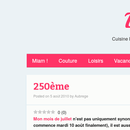
Cuisine 
Miam !
Couture
Loisirs
Vacan
250ème
Posted on
5 août 2010
by
Aubrege
0
(
0
)
Mon mois de juillet
n’est pas uniquement synony
commence mardi 10 août finalement), il est au