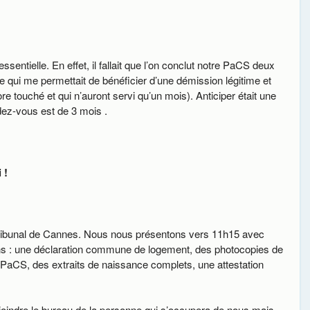
ssentielle. En effet, il fallait que l’on conclut notre PaCS deux
 qui me permettait de bénéficier d’une démission légitime et
e touché et qui n’auront servi qu’un mois). Anticiper était une
dez-vous est de 3 mois .
 !
u tribunal de Cannes. Nous nous présentons vers 11h15 avec
uns : une déclaration commune de logement, des photocopies de
PaCS, des extraits de naissance complets, une attestation
joindre le bureau de la personne qui s’occupera de nous mais