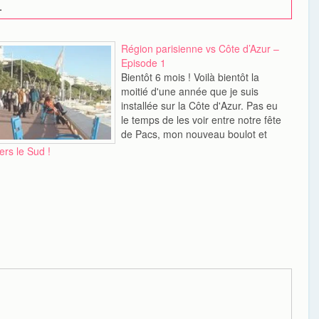
.
Région parisienne vs Côte d’Azur –
Episode 1
Bientôt 6 mois ! Voilà bientôt la
moitié d'une année que je suis
installée sur la Côte d'Azur. Pas eu
le temps de les voir entre notre fête
de Pacs, mon nouveau boulot et
l'accident de Chéri, les jours sont
ers le Sud !
passés vite. Mais à la veille des
fêtes de fin…