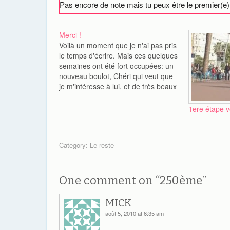
Pas encore de note mais tu peux être le premier(e)
Merci !
Voilà un moment que je n'ai pas pris
le temps d'écrire. Mais ces quelques
semaines ont été fort occupées: un
nouveau boulot, Chéri qui veut que
je m'intéresse à lui, et de très beaux
souvenirs. D'abord, j'ai trouvé un
emploi qui m'occupe 39 heures par
1ere étape v
semaine au minimum, plus les…
Category:
Le reste
One comment on “
250ème
”
MICK
août 5, 2010 at 6:35 am