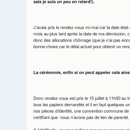
sais je suis un peu en retard!).
J’avais pris le rendez-vous mi-mai car la date était e
mois au plus tard après la date de ma démission, ce
donc des allocations chômage (que je n’ai pas encor
bonne chose car le délai actuel pour obtenir un ren
La cérémonie, enfin si on peut appeler cela ainsi
Donc rendez-vous est pris le 15 juillet à 11h30 a
tous les papiers demandés et il en faut quelques-
nos pièces d’identité, une convention commune de 
certifiant que nous n’avons pas de lien de parenté.
A 11h30 pile, on nous indique que nous pouvons re