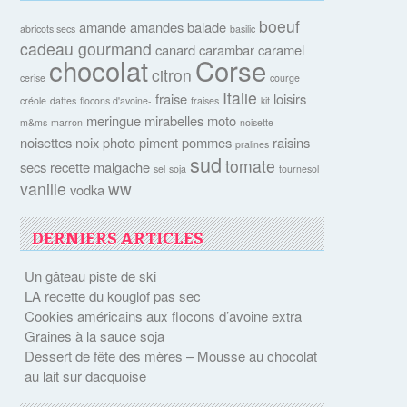
boeuf
amande
amandes
balade
abricots secs
basilic
cadeau gourmand
canard
carambar
caramel
chocolat
Corse
citron
cerise
courge
Italie
fraise
loisirs
créole
dattes
flocons d'avoine-
fraises
kit
meringue
mirabelles
moto
m&ms
marron
noisette
noisettes
noix
photo
piment
pommes
raisins
pralines
sud
tomate
secs
recette malgache
sel
soja
tournesol
vanille
ww
vodka
DERNIERS ARTICLES
Un gâteau piste de ski
LA recette du kouglof pas sec
Cookies américains aux flocons d’avoine extra
Graines à la sauce soja
Dessert de fête des mères – Mousse au chocolat
au lait sur dacquoise