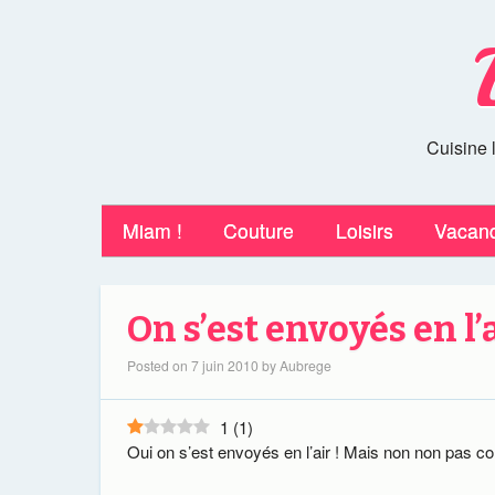
Cuisine 
Miam !
Couture
Loisirs
Vacan
On s’est envoyés en l’
Posted on
7 juin 2010
by
Aubrege
1
(
1
)
Oui on s’est envoyés en l’air ! Mais non non pas 