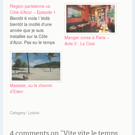
Région parisienne vs
Côte d’Azur – Episode 1
Bientôt 6 mois ! Voilà
bientôt la moitié d'une
année que je suis
installée sur la Côte
Manger corse à Paris –
d'Azur. Pas eu le temps
Acte 2 : Le Cosi
de les voir entre notre
fête de Pacs, mon
nouveau boulot et
l'accident de Chéri, les
jours sont passés vite.
Mais à la veille des fêtes
de fin…
Malaisie, ou le chemin
d’Eden
Category:
Loisirs
4 comments on “
Vite vite le temps