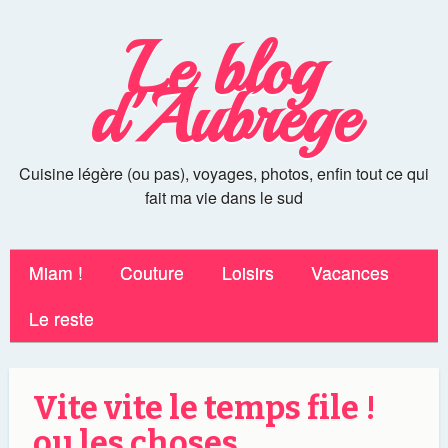
Le blog
d'Aubrege
Cuisine légère (ou pas), voyages, photos, enfin tout ce qui
fait ma vie dans le sud
Miam !
Couture
Loisirs
Vacances
Le reste
Vite vite le temps file !
ou les choses