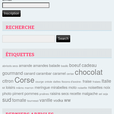
RECHERCHE
ÉTIQUETTES
boeuf
cadeau
amande
amandes
balade
abricots secs
basilic
chocolat
gourmand
canard
carambar
caramel
cerise
Corse
citron
Italie
fraise
courge
créole
dattes
flocons d'avoine-
fraises
loisirs
meringue
mirabelles
moto
noisettes
noix
kit
m&ms
marron
noisette
photo
piment
pommes
raisins secs
recette malgache
pralines
sel
soja
sud
tomate
vanille
ww
vodka
tournesol