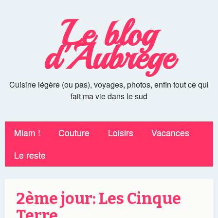
Le blog
d'Aubrege
Cuisine légère (ou pas), voyages, photos, enfin tout ce qui
fait ma vie dans le sud
Miam !
Couture
Loisirs
Vacances
Le reste
2ème jour: Les Cinque
Terre