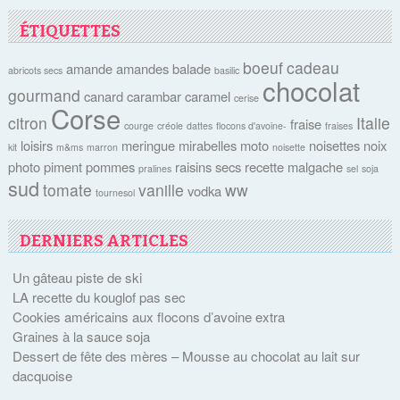
ÉTIQUETTES
boeuf
cadeau
amande
amandes
balade
abricots secs
basilic
chocolat
gourmand
canard
carambar
caramel
cerise
Corse
citron
Italie
fraise
courge
créole
dattes
flocons d'avoine-
fraises
loisirs
meringue
mirabelles
moto
noisettes
noix
kit
m&ms
marron
noisette
photo
piment
pommes
raisins secs
recette malgache
pralines
sel
soja
sud
tomate
vanille
ww
vodka
tournesol
DERNIERS ARTICLES
Un gâteau piste de ski
LA recette du kouglof pas sec
Cookies américains aux flocons d’avoine extra
Graines à la sauce soja
Dessert de fête des mères – Mousse au chocolat au lait sur
dacquoise