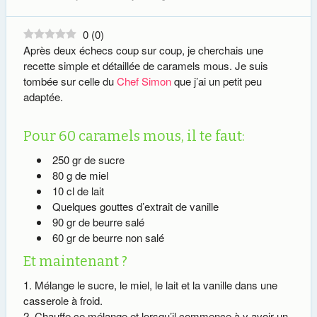
0
(
0
)
Après deux échecs coup sur coup, je cherchais une
recette simple et détaillée de caramels mous. Je suis
tombée sur celle du
Chef Simon
que j’ai un petit peu
adaptée.
Pour 60 caramels mous, il te faut:
250 gr de sucre
80 g de miel
10 cl de lait
Quelques gouttes d’extrait de vanille
90 gr de beurre salé
60 gr de beurre non salé
Et maintenant ?
Mélange le sucre, le miel, le lait et la vanille dans une
casserole à froid.
Chauffe ce mélange et lorsqu’il commence à y avoir un