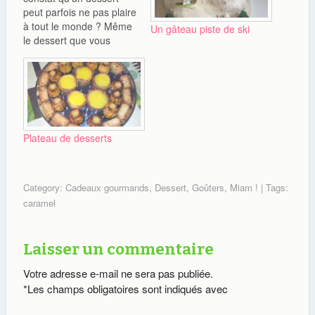
peut parfois ne pas plaire
à tout le monde ? Même
Un gâteau piste de ski
le dessert que vous
pensez le plus
consensuel du type un
gâteau au chocolat n'est
parfois pas du goût de
tout le monde. Etant moi-
même très difficile sur la
Plateau de desserts
nourriture (pas sur…
Category:
Cadeaux gourmands
,
Dessert
,
Goûters
,
Miam !
| Tags:
caramel
Laisser un commentaire
Votre adresse e-mail ne sera pas publiée.
*
Les champs obligatoires sont indiqués avec