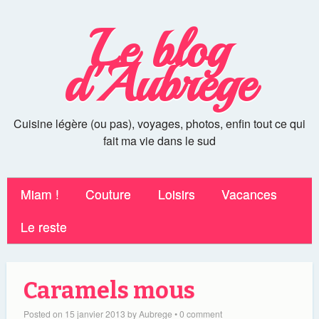
Le blog
d'Aubrege
Cuisine légère (ou pas), voyages, photos, enfin tout ce qui
fait ma vie dans le sud
Miam !
Couture
Loisirs
Vacances
Le reste
Caramels mous
Posted on
15 janvier 2013
by
Aubrege
•
0 comment