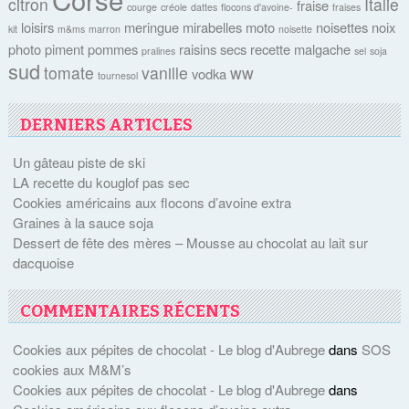
citron
Italie
fraise
courge
créole
dattes
flocons d'avoine-
fraises
loisirs
meringue
mirabelles
moto
noisettes
noix
kit
m&ms
marron
noisette
photo
piment
pommes
raisins secs
recette malgache
pralines
sel
soja
sud
tomate
vanille
ww
vodka
tournesol
DERNIERS ARTICLES
Un gâteau piste de ski
LA recette du kouglof pas sec
Cookies américains aux flocons d’avoine extra
Graines à la sauce soja
Dessert de fête des mères – Mousse au chocolat au lait sur
dacquoise
COMMENTAIRES RÉCENTS
Cookies aux pépites de chocolat - Le blog d'Aubrege
dans
SOS
cookies aux M&M’s
Cookies aux pépites de chocolat - Le blog d'Aubrege
dans