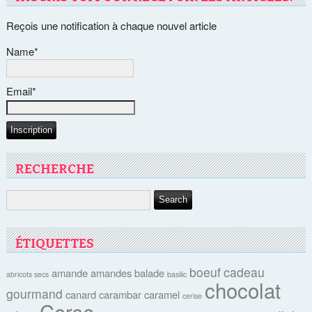
Reçois une notification à chaque nouvel article
Name*
Email*
RECHERCHE
ÉTIQUETTES
boeuf
cadeau
amande
amandes
balade
abricots secs
basilic
chocolat
gourmand
canard
carambar
caramel
cerise
Corse