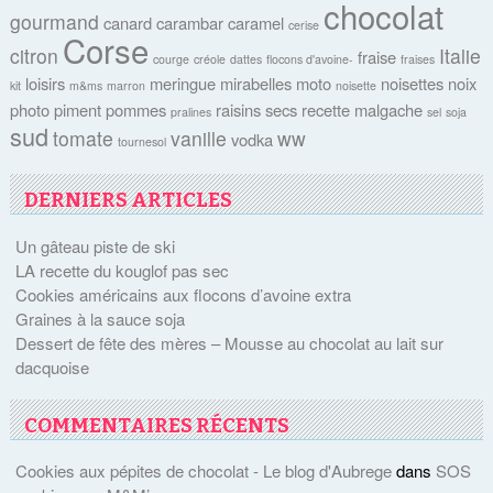
chocolat
gourmand
canard
carambar
caramel
cerise
Corse
citron
Italie
fraise
courge
créole
dattes
flocons d'avoine-
fraises
loisirs
meringue
mirabelles
moto
noisettes
noix
kit
m&ms
marron
noisette
photo
piment
pommes
raisins secs
recette malgache
pralines
sel
soja
sud
tomate
vanille
ww
vodka
tournesol
DERNIERS ARTICLES
Un gâteau piste de ski
LA recette du kouglof pas sec
Cookies américains aux flocons d’avoine extra
Graines à la sauce soja
Dessert de fête des mères – Mousse au chocolat au lait sur
dacquoise
COMMENTAIRES RÉCENTS
Cookies aux pépites de chocolat - Le blog d'Aubrege
dans
SOS