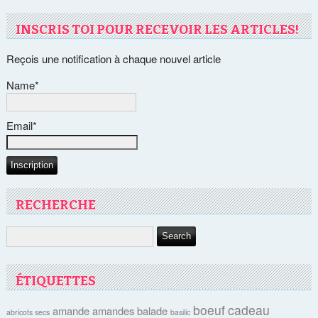
INSCRIS TOI POUR RECEVOIR LES ARTICLES!
Reçois une notification à chaque nouvel article
Name*
Email*
RECHERCHE
ÉTIQUETTES
boeuf
cadeau
amande
amandes
balade
abricots secs
basilic