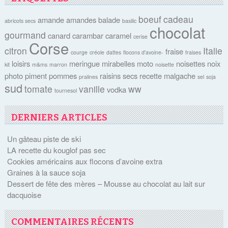
boeuf
cadeau
amande
amandes
balade
abricots secs
basilic
chocolat
gourmand
canard
carambar
caramel
cerise
Corse
citron
Italie
fraise
courge
créole
dattes
flocons d'avoine-
fraises
loisirs
meringue
mirabelles
moto
noisettes
noix
kit
m&ms
marron
noisette
photo
piment
pommes
raisins secs
recette malgache
pralines
sel
soja
sud
tomate
vanille
ww
vodka
tournesol
DERNIERS ARTICLES
Un gâteau piste de ski
LA recette du kouglof pas sec
Cookies américains aux flocons d’avoine extra
Graines à la sauce soja
Dessert de fête des mères – Mousse au chocolat au lait sur
dacquoise
COMMENTAIRES RÉCENTS