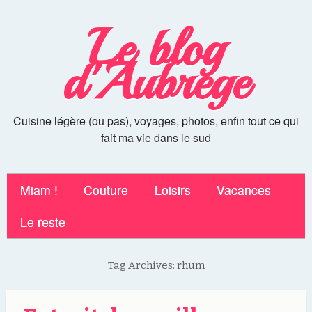
Le blog
d'Aubrege
Cuisine légère (ou pas), voyages, photos, enfin tout ce qui
fait ma vie dans le sud
Miam !
Couture
Loisirs
Vacances
Le reste
Tag Archives:
rhum