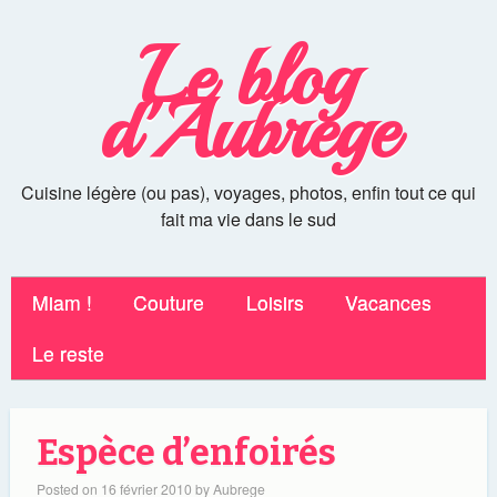
Le blog
d'Aubrege
Cuisine légère (ou pas), voyages, photos, enfin tout ce qui
fait ma vie dans le sud
Miam !
Couture
Loisirs
Vacances
Le reste
Espèce d’enfoirés
Posted on
16 février 2010
by
Aubrege