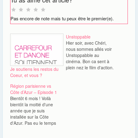
Pas encore de note mais tu peux être le premier(e).
Unstoppable
Hier soir, avec Chéri,
nous sommes allés voir
Unstoppabble au
cinéma. Bon ca sent à
plein nez le film d'action.
Je soutiens les restos du
La présence de Denzel
Coeur, et vous ?
Washington et la
Région parisienne vs
réalisation de Tony Scott
Côte d’Azur – Episode 1
nous laissent penser que
Bientôt 6 mois ! Voilà
le film sera de bonne
bientôt la moitié d'une
facture. Le résumé du
année que je suis
film par Allociné Un
installée sur la Côte
ingénieur et…
d'Azur. Pas eu le temps
de les voir entre notre
fête de Pacs, mon