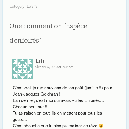
nouveau boulot et
Category:
Loisirs
l'accident de Chéri, les
jours sont passés vite.
Mais à la veille des fêtes
One comment on “
Espèce
de fin…
d’enfoirés
”
Lili
février 25, 2010 at 2:32 am
C’est vrai, je me souviens de ton goût (justifié !!) pour
Jean-Jacques Goldman !
L’an dernier, c’est moi qui avais vu les Enfoirés…
Chacun son tour !!
Tu as raison en tout, ils en mettent pour tous les
goûts…
C’est chouette que tu aies pu réaliser ce rêve