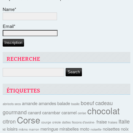
Name*
Email*
RECHERCHE
ÉTIQUETTES
boeuf
cadeau
amande
amandes
balade
abricots secs
basilic
chocolat
gourmand
canard
carambar
caramel
cerise
Corse
citron
Italie
fraise
courge
créole
dattes
flocons d'avoine-
fraises
loisirs
meringue
mirabelles
moto
noisettes
noix
kit
m&ms
marron
noisette