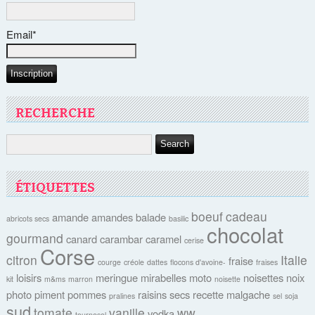
Email*
RECHERCHE
ÉTIQUETTES
boeuf
cadeau
amande
amandes
balade
abricots secs
basilic
chocolat
gourmand
canard
carambar
caramel
cerise
Corse
citron
Italie
fraise
courge
créole
dattes
flocons d'avoine-
fraises
loisirs
meringue
mirabelles
moto
noisettes
noix
kit
m&ms
marron
noisette
photo
piment
pommes
raisins secs
recette malgache
pralines
sel
soja
sud
tomate
vanille
ww
vodka
tournesol