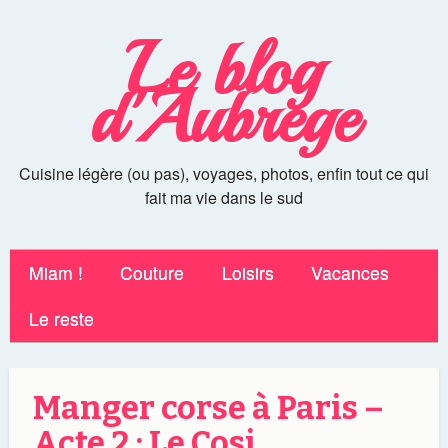
Le blog
d'Aubrege
Cuisine légère (ou pas), voyages, photos, enfin tout ce qui
fait ma vie dans le sud
Miam !
Couture
Loisirs
Vacances
Le reste
Manger corse à Paris –
Acte 2 : Le Cosi