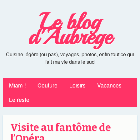
Le blog
d'Aubrege
Cuisine légère (ou pas), voyages, photos, enfin tout ce qui
fait ma vie dans le sud
Miam !
Couture
Loisirs
Vacances
Le reste
Visite au fantôme de
l’Opéra