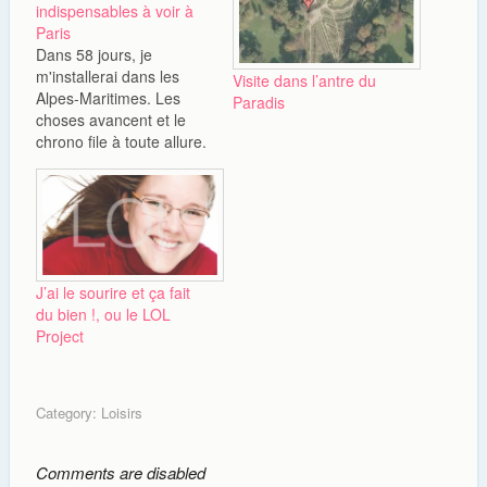
indispensables à voir à
Paris
Dans 58 jours, je
m'installerai dans les
Visite dans l’antre du
Alpes-Maritimes. Les
Paradis
choses avancent et le
chrono file à toute allure.
Tellement que ces 7 (oui
7 !) dernières années de
vie francilienne ne m'ont
pas permis de découvrir
tous les indispensables
de Paris et sa région. On
J’ai le sourire et ça fait
se dit toujours qu'on
du bien !, ou le LOL
aura…
Project
Category:
Loisirs
Comments are disabled