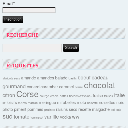
Email*
RECHERCHE
ÉTIQUETTES
boeuf
cadeau
amande
amandes
balade
abricots secs
basilic
chocolat
gourmand
canard
carambar
caramel
cerise
Corse
citron
Italie
fraise
courge
créole
dattes
flocons d'avoine-
fraises
loisirs
meringue
mirabelles
moto
noisettes
noix
kit
m&ms
marron
noisette
photo
piment
pommes
raisins secs
recette malgache
pralines
sel
soja
sud
tomate
vanille
ww
vodka
tournesol