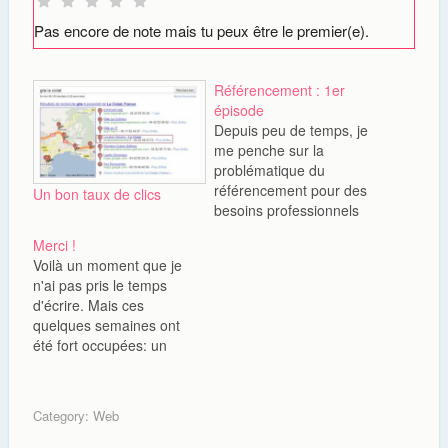
Pas encore de note mais tu peux être le premier(e).
Référencement : 1er
épisode
Depuis peu de temps, je
me penche sur la
problématique du
référencement pour des
Un bon taux de clics
besoins professionnels
mais aussi pour maitriser
Merci !
de plus en plus le monde
Voilà un moment que je
du web. Donc j'ai décidé
n'ai pas pris le temps
de créer une série sur le
d'écrire. Mais ces
référencement d'un site
quelques semaines ont
internet en l'occurence le
été fort occupées: un
site de présentation
nouveau boulot, Chéri
d'une villa en…
qui veut que je
m'intéresse à lui, et de
Category:
Web
très beaux souvenirs.
D'abord, j'ai trouvé un