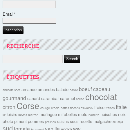
Email*
RECHERCHE
ÉTIQUETTES
boeuf
cadeau
amande
amandes
balade
abricots secs
basilic
chocolat
gourmand
canard
carambar
caramel
cerise
Corse
citron
Italie
fraise
courge
créole
dattes
flocons d'avoine-
fraises
loisirs
meringue
mirabelles
moto
noisettes
noix
kit
m&ms
marron
noisette
photo
piment
pommes
raisins secs
recette malgache
pralines
sel
soja
sud
tomate
vanille
ww
vodka
tournesol