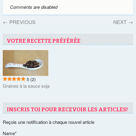
emploi qui m'occupe 39
Comments are disabled
heures par semaine au
minimum, plus les…
←
PREVIOUS
NEXT
→
VOTRE RECETTE PRÉFÉRÉE
5
(2)
Graines à la sauce soja
INSCRIS TOI POUR RECEVOIR LES ARTICLES!
Reçois une notification à chaque nouvel article
Name*