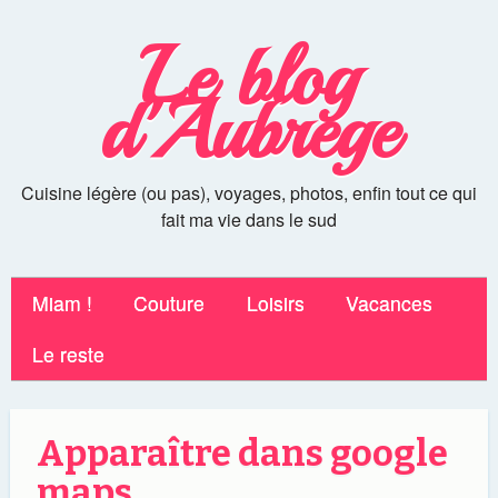
Le blog
d'Aubrege
Cuisine légère (ou pas), voyages, photos, enfin tout ce qui
fait ma vie dans le sud
Miam !
Couture
Loisirs
Vacances
Le reste
Apparaître dans google
maps