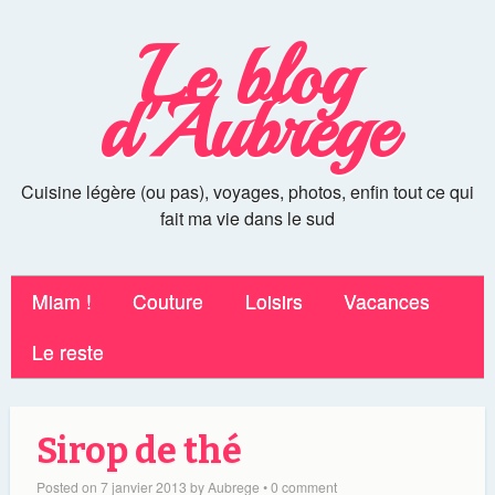
Le blog
d'Aubrege
Cuisine légère (ou pas), voyages, photos, enfin tout ce qui
fait ma vie dans le sud
Miam !
Couture
Loisirs
Vacances
Le reste
Sirop de thé
Posted on
7 janvier 2013
by
Aubrege
•
0 comment