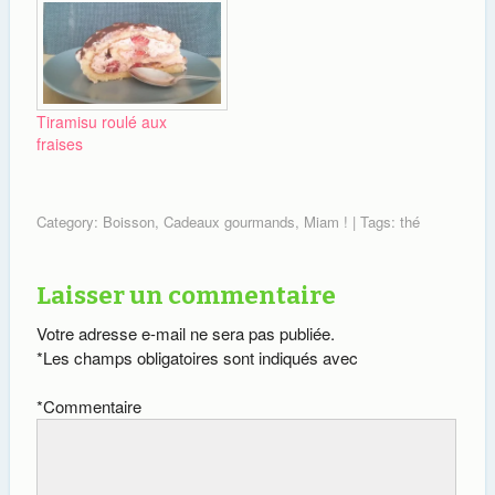
d'âpres recherches sur la
toile je me suis lancée
dans la réalisation
maison en suivant la
recette de Sucrissime.
Première surprise ce…
Tiramisu roulé aux
fraises
Category:
Boisson
,
Cadeaux gourmands
,
Miam !
| Tags:
thé
Laisser un commentaire
Votre adresse e-mail ne sera pas publiée.
*
Les champs obligatoires sont indiqués avec
*
Commentaire