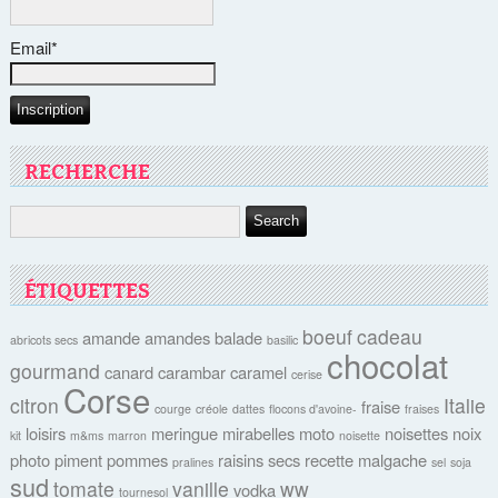
Email*
RECHERCHE
ÉTIQUETTES
boeuf
cadeau
amande
amandes
balade
abricots secs
basilic
chocolat
gourmand
canard
carambar
caramel
cerise
Corse
citron
Italie
fraise
courge
créole
dattes
flocons d'avoine-
fraises
loisirs
meringue
mirabelles
moto
noisettes
noix
kit
m&ms
marron
noisette
photo
piment
pommes
raisins secs
recette malgache
pralines
sel
soja
sud
tomate
vanille
ww
vodka
tournesol