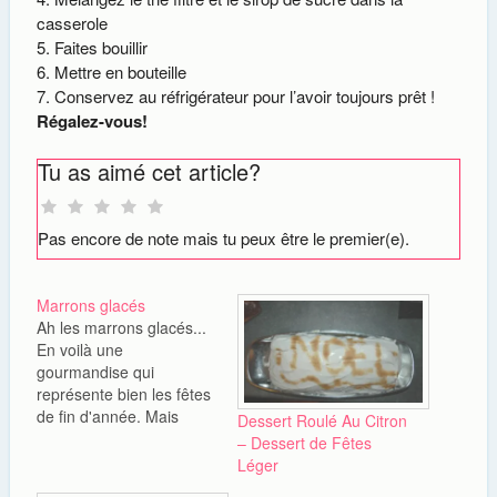
casserole
Faites bouillir
Mettre en bouteille
Conservez au réfrigérateur pour l’avoir toujours prêt !
Régalez-vous!
Tu as aimé cet article?
Pas encore de note mais tu peux être le premier(e).
Marrons glacés
Ah les marrons glacés...
En voilà une
gourmandise qui
représente bien les fêtes
de fin d'année. Mais
Dessert Roulé Au Citron
aussi une gourmandise
– Dessert de Fêtes
qui coûte cher à l'achat.
Léger
Alors cette année après