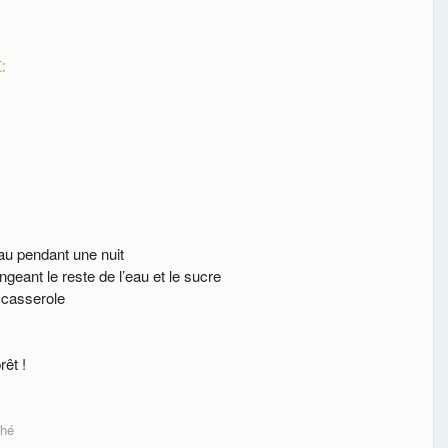
:
eau pendant une nuit
eant le reste de l’eau et le sucre
a casserole
rêt !
thé