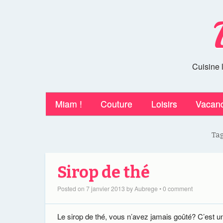
Cuisine 
Miam !
Couture
Loisirs
Vacan
Tag
Sirop de thé
Posted on
7 janvier 2013
by
Aubrege
•
0 comment
Le sirop de thé, vous n’avez jamais goûté? C’est un