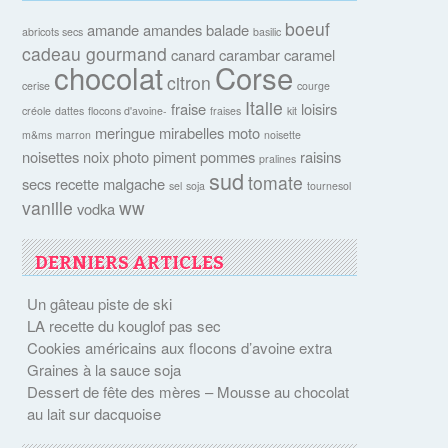
boeuf
amande
amandes
balade
abricots secs
basilic
cadeau gourmand
canard
carambar
caramel
chocolat
Corse
citron
cerise
courge
Italie
fraise
loisirs
créole
dattes
flocons d'avoine-
fraises
kit
meringue
mirabelles
moto
m&ms
marron
noisette
noisettes
noix
photo
piment
pommes
raisins
pralines
sud
tomate
secs
recette malgache
sel
soja
tournesol
vanille
ww
vodka
DERNIERS ARTICLES
Un gâteau piste de ski
LA recette du kouglof pas sec
Cookies américains aux flocons d’avoine extra
Graines à la sauce soja
Dessert de fête des mères – Mousse au chocolat
au lait sur dacquoise