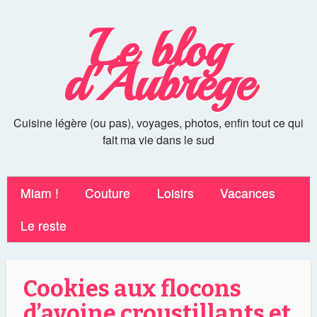
Le blog
d'Aubrege
Cuisine légère (ou pas), voyages, photos, enfin tout ce qui
fait ma vie dans le sud
Miam !
Couture
Loisirs
Vacances
Le reste
Cookies aux flocons
d’avoine croustillants et