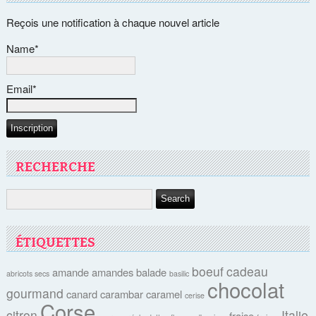
Reçois une notification à chaque nouvel article
Name*
Email*
RECHERCHE
ÉTIQUETTES
boeuf
cadeau
amande
amandes
balade
abricots secs
basilic
chocolat
gourmand
canard
carambar
caramel
cerise
Corse
citron
Italie
fraise