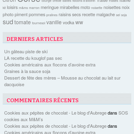
courge
créole
dattes
flocons d'avoine-
fraises
loisirs
meringue
mirabelles
moto
noisettes
noix
kit
m&ms
marron
noisette
photo
piment
pommes
raisins secs
recette malgache
pralines
sel
soja
sud
tomate
vanille
ww
vodka
tournesol
DERNIERS ARTICLES
Un gâteau piste de ski
LA recette du kouglof pas sec
Cookies américains aux flocons d’avoine extra
Graines à la sauce soja
Dessert de fête des mères – Mousse au chocolat au lait sur
dacquoise
COMMENTAIRES RÉCENTS
Cookies aux pépites de chocolat - Le blog d'Aubrege
dans
SOS
cookies aux M&M’s
Cookies aux pépites de chocolat - Le blog d'Aubrege
dans
Cookies américains aux flocons d’avoine extra