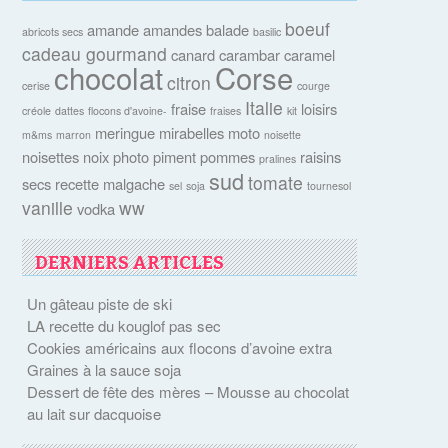
boeuf
amande
amandes
balade
abricots secs
basilic
cadeau gourmand
canard
carambar
caramel
chocolat
Corse
citron
cerise
courge
Italie
fraise
loisirs
créole
dattes
flocons d'avoine-
fraises
kit
meringue
mirabelles
moto
m&ms
marron
noisette
noisettes
noix
photo
piment
pommes
raisins
pralines
sud
tomate
secs
recette malgache
sel
soja
tournesol
vanille
ww
vodka
DERNIERS ARTICLES
Un gâteau piste de ski
LA recette du kouglof pas sec
Cookies américains aux flocons d’avoine extra
Graines à la sauce soja
Dessert de fête des mères – Mousse au chocolat
au lait sur dacquoise