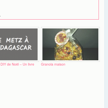
.
IY de Noël – Un livre
Granola maison