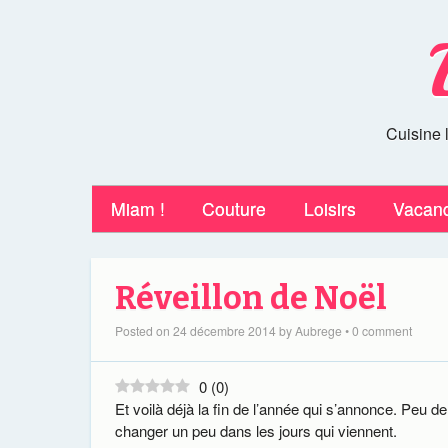
Cuisine 
Miam !
Couture
Loisirs
Vacan
Réveillon de Noël
Posted on
24 décembre 2014
by
Aubrege
•
0 comment
0
(
0
)
Et voilà déjà la fin de l’année qui s’annonce. Peu d
changer un peu dans les jours qui viennent.