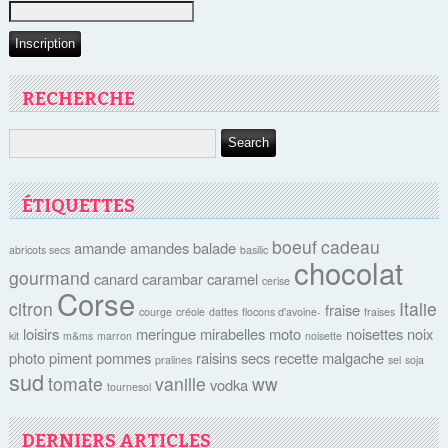
RECHERCHE
ÉTIQUETTES
boeuf
cadeau
amande
amandes
balade
abricots secs
basilic
chocolat
gourmand
canard
carambar
caramel
cerise
Corse
citron
Italie
fraise
courge
créole
dattes
flocons d'avoine-
fraises
loisirs
meringue
mirabelles
moto
noisettes
noix
kit
m&ms
marron
noisette
photo
piment
pommes
raisins secs
recette malgache
pralines
sel
soja
sud
tomate
vanille
ww
vodka
tournesol
DERNIERS ARTICLES