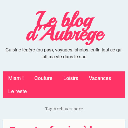
Le blog
d'Aubrege
Cuisine légère (ou pas), voyages, photos, enfin tout ce qui
fait ma vie dans le sud
Miam !
Couture
Loisirs
Vacances
Le reste
Tag Archives:
porc