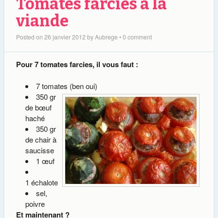
Tomates farcies à la
viande
Posted on
26 janvier 2012
by
Aubrege
•
0 comment
Pour 7 tomates farcies, il vous faut :
7 tomates (ben oui)
350 gr
de bœuf
haché
350 gr
de chair à
saucisse
1 œuf
1 échalote
sel,
poivre
Et maintenant ?