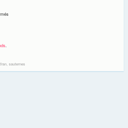
ermés
nds
.
fran
,
sauternes