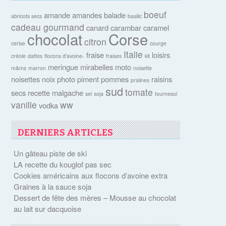
boeuf
amande
amandes
balade
abricots secs
basilic
cadeau gourmand
canard
carambar
caramel
chocolat
Corse
citron
cerise
courge
Italie
fraise
loisirs
créole
dattes
flocons d'avoine-
fraises
kit
meringue
mirabelles
moto
m&ms
marron
noisette
noisettes
noix
photo
piment
pommes
raisins
pralines
sud
tomate
secs
recette malgache
sel
soja
tournesol
vanille
ww
vodka
DERNIERS ARTICLES
Un gâteau piste de ski
LA recette du kouglof pas sec
Cookies américains aux flocons d’avoine extra
Graines à la sauce soja
Dessert de fête des mères – Mousse au chocolat
au lait sur dacquoise