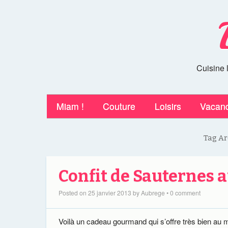
Cuisine 
Miam !
Couture
Loisirs
Vacan
Tag Ar
Confit de Sauternes 
Posted on
25 janvier 2013
by
Aubrege
•
0 comment
Voilà un cadeau gourmand qui s’offre très bien au