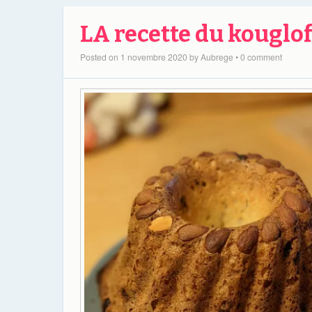
LA recette du kouglof
Posted on
1 novembre 2020
by
Aubrege
•
0 comment