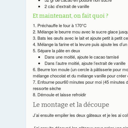
2 càc d’extrait de vanille
Et maintenant, on fait quoi ?
Préchauffe le four à 170°C
Mélange le beurre mou avec le sucre glace jusq
Bats les œufs avec le lait et ajoute petit à petit 
Mélange la farine et la levure puis ajoute les d
Sépare la pâte en deux
Dans une moitié, ajoute le cacao tamisé
Dans l’autre moitié, ajoute l’extrait de vanille
Beurre ton moule (un cercle à pâtisserie pour mo
mélange chocolat et du mélange vanille pour crée
Enfourne pour60 minutes pour moi (45 minutes da
ressorte sèche
Démoule et laisse refroidir
Le montage et la découpe
J’ai ensuite empiler les deux gâteaux et je les ai co
J’ai ensuite découpé les gâteaux pour créer une p