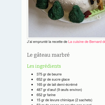
J’ai emprunté la recette de
La cuisine de Bernard 
Le gâteau marbré
Les ingrédients
375 gr de beurre
652 gr de sucre glace
165 gr de lait demi-écrémé
487 gr d’œuf (9 œufs environ)
652 gr farine
15 gr de levure chimique (2 sachets)
52 gr de cacao en poudre non sucré