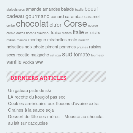
boeuf
amande
amandes
balade
abricots secs
basilic
cadeau gourmand
canard
carambar
caramel
chocolat
Corse
citron
cerise
courge
Italie
fraise
loisirs
créole
dattes
flocons d'avoine-
fraises
kit
meringue
mirabelles
moto
m&ms
marron
noisette
noisettes
noix
photo
piment
pommes
raisins
pralines
sud
tomate
secs
recette malgache
sel
soja
tournesol
vanille
ww
vodka
DERNIERS ARTICLES
Un gâteau piste de ski
LA recette du kouglof pas sec
Cookies américains aux flocons d’avoine extra
Graines à la sauce soja
Dessert de fête des mères – Mousse au chocolat
au lait sur dacquoise