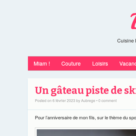
Cuisine 
Miam !
Couture
Loisirs
Vacan
Un gâteau piste de sk
Posted on
6 février 2023
by
Aubrege
•
0 comment
Pour l’anniversaire de mon fils, sur le thème du sport