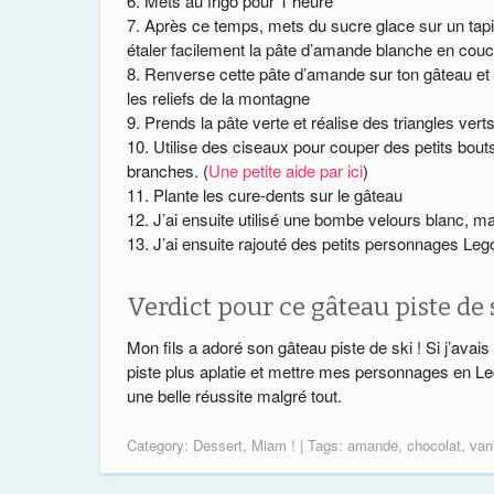
Mets au frigo pour 1 heure
Après ce temps, mets du sucre glace sur un tapis
étaler facilement la pâte d’amande blanche en couc
Renverse cette pâte d’amande sur ton gâteau et 
les reliefs de la montagne
Prends la pâte verte et réalise des triangles vert
Utilise des ciseaux pour couper des petits bouts 
branches. (
Une petite aide par ici
)
Plante les cure-dents sur le gâteau
J’ai ensuite utilisé une bombe velours blanc, mai
J’ai ensuite rajouté des petits personnages Le
Verdict pour ce gâteau piste de 
Mon fils a adoré son gâteau piste de ski ! Si j’avais 
piste plus aplatie et mettre mes personnages en Lego
une belle réussite malgré tout.
Category:
Dessert
,
Miam !
| Tags:
amande
,
chocolat
,
vani