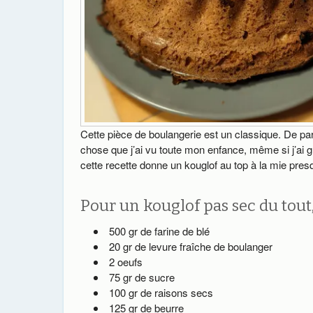
Cette pièce de boulangerie est un classique. De pa
chose que j’ai vu toute mon enfance, même si j’ai g
cette recette donne un kouglof au top à la mie pres
Pour un kouglof pas sec du tout, i
500 gr de farine de blé
20 gr de levure fraîche de boulanger
2 oeufs
75 gr de sucre
100 gr de raisons secs
125 gr de beurre