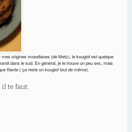
r mes origines mosellanes (de Metz), le kouglof est quelque
randi dans le sud. En général, je le trouve un peu sec, mais
que filante ( ça reste un kouglof tout de même).
l te faut: