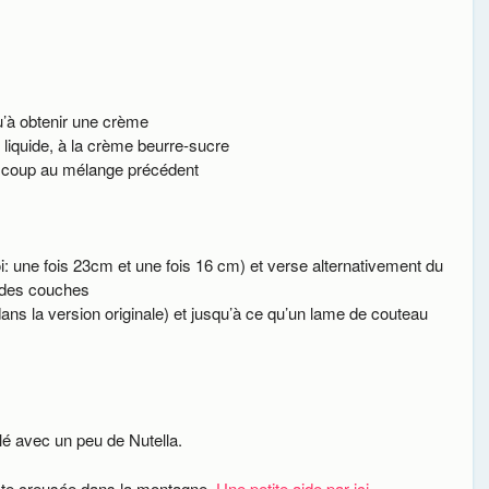
u’à obtenir une crème
ce liquide, à la crème beurre-sucre
’un coup au mélange précédent
i: une fois 23cm et une fois 16 cm) et verse alternativement du
r des couches
ns la version originale) et jusqu’à ce qu’un lame de couteau
llé avec un peu de Nutella.
iste creusée dans la montagne.
Une petite aide par ici
.