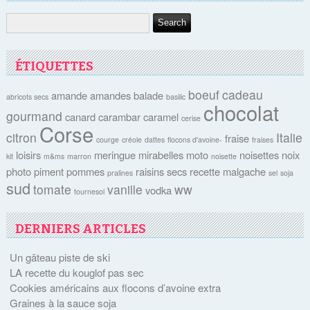
ÉTIQUETTES
boeuf
cadeau
amande
amandes
balade
abricots secs
basilic
chocolat
gourmand
canard
carambar
caramel
cerise
Corse
citron
Italie
fraise
courge
créole
dattes
flocons d'avoine-
fraises
loisirs
meringue
mirabelles
moto
noisettes
noix
kit
m&ms
marron
noisette
photo
piment
pommes
raisins secs
recette malgache
pralines
sel
soja
sud
tomate
vanille
ww
vodka
tournesol
DERNIERS ARTICLES
Un gâteau piste de ski
LA recette du kouglof pas sec
Cookies américains aux flocons d’avoine extra
Graines à la sauce soja