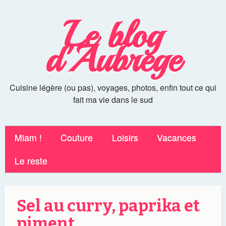
Le blog
d'Aubrege
Cuisine légère (ou pas), voyages, photos, enfin tout ce qui
fait ma vie dans le sud
Miam !
Couture
Loisirs
Vacances
Le reste
Sel au curry, paprika et
piment